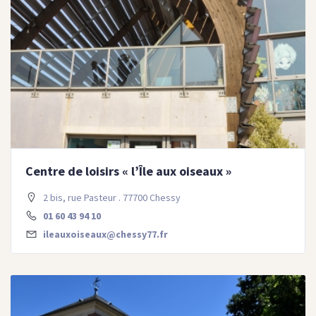
Centre de loisirs « l’Île aux oiseaux »
2 bis, rue Pasteur . 77700 Chessy
01 60 43 94 10
ileauxoiseaux@chessy77.fr