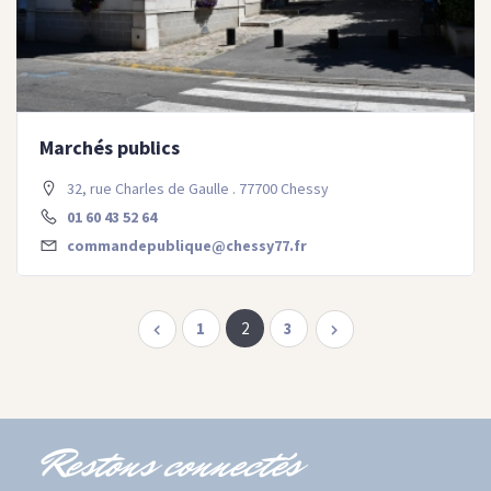
Marchés publics
32, rue Charles de Gaulle . 77700 Chessy
01 60 43 52 64
commandepublique@chessy77.fr
1
2
3
Restons connectés