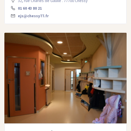
32, rue Charles de Gaulle . 77700 Chessy
01 60 43 80 21
ejs@chessy77.fr