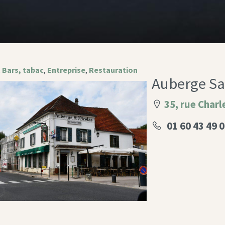
,
Bars, tabac
,
Entreprise
,
Restauration
Auberge Sa
35, rue Charl
01 60 43 49 