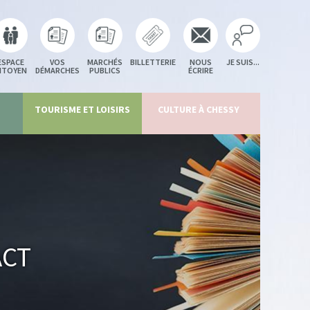
ESPACE
VOS
MARCHÉS
BILLETTERIE
NOUS
JE SUIS...
ITOYEN
DÉMARCHES
PUBLICS
ÉCRIRE
TOURISME ET LOISIRS
CULTURE À CHESSY
act