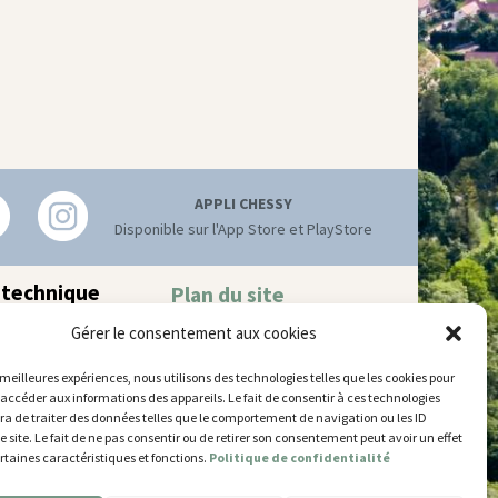
APPLI CHESSY
Disponible sur l'App Store et PlayStore
 technique
Plan du site
Mentions légales
hnique municipal
Gérer le consentement aux cookies
Accessibilité
try
–
77700 Chessy
Gestion des cookies
 52 63
s meilleures expériences, nous utilisons des technologies telles que les cookies pour
 accéder aux informations des appareils. Le fait de consentir à ces technologies
’ouverture
a de traiter des données telles que le comportement de navigation ou les ID
 et jeudi
e site. Le fait de ne pas consentir ou de retirer son consentement peut avoir un effet
5 et de 14h30 à 17h30
ertaines caractéristiques et fonctions.
Politique de confidentialité
14h30 à 17h30