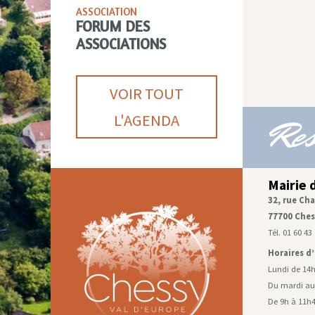
ASSOCIATION
FORUM DES
ASSOCIATIONS
VOIR TOUT
L'AGENDA
Res
Mairie 
32, rue Cha
77700 Ches
Tél. 01 60 43
Horaires d
Lundi de 14
Du mardi au
De 9h à 11h4