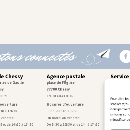
tons connectés
de Chessy
Agence postale
Service
rles de Gaulle
place de l’Église
Centre tec
sy
77700 Chessy
rue de Mon
 80 21
Tél. 01 60 43 88 87
Tél. 01 60 43
Pour offrir le
stocker et/ou
’ouverture
Horaires d’ouverture
Horaires d
nous permettr
h30 à 17h30
Lundi de 14h à 17h30
Lundi, mardi
uniques sur c
 vendredi
Du mardi au vendredi
De 9h à 11h4
négatif sur c
5 et de 14h30 à 17h30
De 9h30 à 12h30 et de 14h à 17h30
Mercredi de 