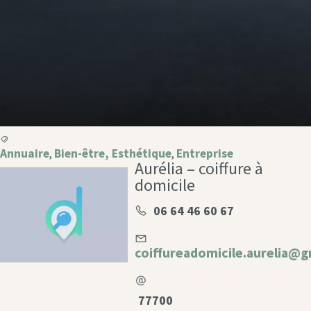
Annuaire
Bien-être, Esthétique
Entreprise
,
,
Aurélia – coiffure à
domicile
06 64 46 60 67
coiffureadomicile.aurelia@
77700