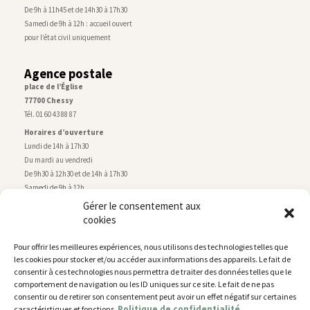
De 9h à 11h45 et de 14h30 à 17h30
Samedi de 9h à 12h : accueil ouvert
pour l’état civil uniquement
Agence postale
place de l’Église
77700 Chessy
Tél. 01 60 43 88 87
Horaires d’ouverture
Lundi de 14h à 17h30
Du mardi au vendredi
De 9h30 à 12h30 et de 14h à 17h30
Samedi de 9h à 12h
Gérer le consentement aux
cookies
Service technique
Centre technique municipal
Pour offrir les meilleures expériences, nous utilisons des technologies telles que
rue de Montry
–
77700 Chessy
les cookies pour stocker et/ou accéder aux informations des appareils. Le fait de
Tél. 01 60 43 52 63
consentir à ces technologies nous permettra de traiter des données telles que le
Horaires d’ouverture
comportement de navigation ou les ID uniques sur ce site. Le fait de ne pas
Lundi, mardi et jeudi
consentir ou de retirer son consentement peut avoir un effet négatif sur certaines
Politique de confidentialité
caractéristiques et fonctions.
De 9h à 11h45 et de 14h30 à 17h30