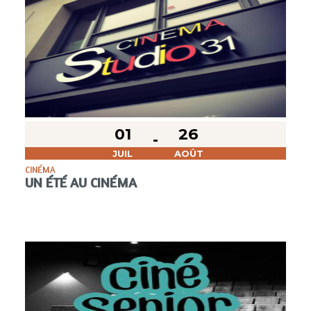
01
26
JUIL
AOÛT
CINÉMA
UN ÉTÉ AU CINÉMA