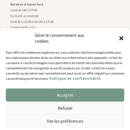
Horaires d’ouverture
Lundi de 14h à 17h30
Du mardi au vendredi
De 9h30 à 12h30 et de 14h à 17h30
Samedi de 9h à 12h
Gérer le consentement aux
cookies
Service technique
Centre technique municipal
Pour offrir les meilleures expériences, nous utilisons des technologies telles que
rue de Montry
–
77700 Chessy
les cookies pour stocker et/ou accéder aux informations des appareils. Le fait de
Tél. 01 60 43 52 63
consentir à ces technologies nous permettra de traiter des données telles que le
Horaires d’ouverture
comportement de navigation ou les ID uniques sur ce site. Le fait de ne pas
Lundi, mardi et jeudi
consentir ou de retirer son consentement peut avoir un effet négatif sur certaines
Politique de confidentialité
caractéristiques et fonctions.
De 9h à 11h45 et de 14h30 à 17h30
Mercredi de 14h30 à 17h30
Vendredi de 14h30 à 17h
Accepter
Nous utilisons des cookies pour vous offrir la meilleure
expérience sur notre site.
Plan du site
Refuser
You can find out more about which cookies we are using or
Mentions légales
switch them off in
settings
.
Accessibilité
Voir les préférences
Gestion des cookies
Accepter