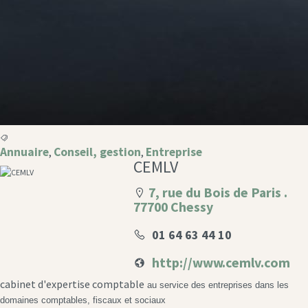
Annuaire
Conseil, gestion
Entreprise
,
,
CEMLV
7, rue du Bois de Paris .
77700 Chessy
01 64 63 44 10
http://www.cemlv.com
cabinet d'expertise comptable
au service des entreprises dans les
domaines comptables, fiscaux et sociaux