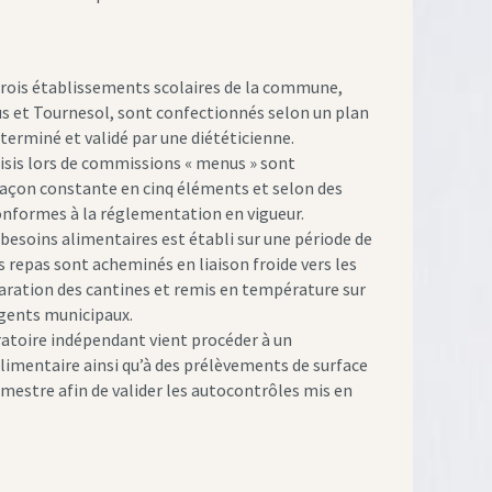
trois établissements scolaires de la commune,
us et Tournesol, sont confectionnés selon un plan
terminé et validé par une diététicienne.
sis lors de commissions « menus » sont
façon constante en cinq éléments et selon des
formes à la réglementation en vigueur.
 besoins alimentaires est établi sur une période de
s repas sont acheminés en liaison froide vers les
paration des cantines et remis en température sur
agents municipaux.
ratoire indépendant vient procéder à un
imentaire ainsi qu’à des prélèvements de surface
rimestre afin de valider les autocontrôles mis en