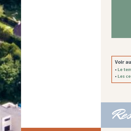
Voir au
•
Le tem
•
Les ce
Res