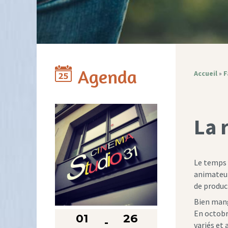
Agenda
Accueil
»
F
La 
Le temps 
animateurs
de product
Bien mange
En octobr
01
26
variés et