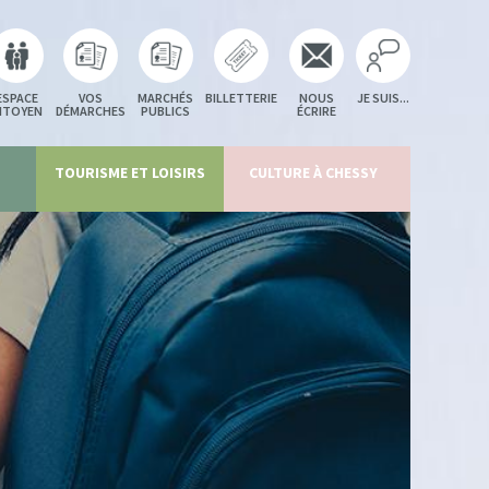
ESPACE
VOS
MARCHÉS
BILLETTERIE
NOUS
JE SUIS...
ITOYEN
DÉMARCHES
PUBLICS
ÉCRIRE
TOURISME ET LOISIRS
CULTURE À CHESSY