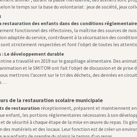
selon le temps sur la base du volontariat : jeux de société, jeux co
3
a restauration des enfants dans des conditions réglementaire
ment fonctionnel des réfectoires, la maîtrise des sources de nuis
ion adaptée du service, contribuent à la sécurisation des conditio
 sont strictement respectées et font l’objet de toutes les attenti
us : Le développement durable
ntine a travaillé en 2019 sur le gaspillage alimentaire. Des animat
animation et le SMITOM ont fait l’objet de discussion et de prise 
nous mettrons l’accent sur le tri des déchets, des denrées en circu
ls…
urs de la restauration scolaire municipale
ts de restauration
réceptionnent, préparent et maintiennent en t
ue enfant, les portions réglementaires nécessaires à son développ
et de sécurité à chaque étape de la mise en œuvre du repas. Ils gèr
en des matériels et des locaux. Leur fonction est de créer un envir
 aux enfants de prendre du plaisir le temps d’un repas.