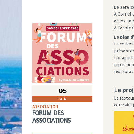
Le servic
À Cornéli
et les an
À l’école
Le plan d
La collect
présenten
Lorsque l
repas pou
restaurati
Le pro
05
La restau
SEP
convivial
ASSOCIATION
FORUM DES
ASSOCIATIONS