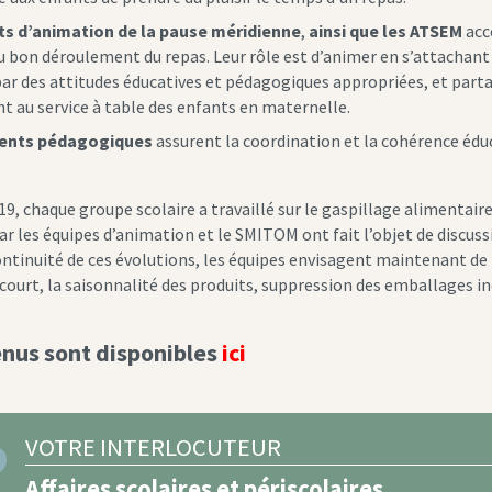
ts d’animation de la pause méridienne
,
ainsi que les ATSEM
acc
au bon déroulement du repas. Leur rôle est d’animer en s’attachant 
par des attitudes éducatives et pédagogiques appropriées, et partag
t au service à table des enfants en maternelle.
rents pédagogiques
assurent la coordination et la cohérence éduc
19, chaque groupe scolaire a travaillé sur le gaspillage alimentair
r les équipes d’animation et le SMITOM ont fait l’objet de discussi
ontinuité de ces évolutions, les équipes envisagent maintenant de m
t court, la saisonnalité des produits, suppression des emballages i
nus sont disponibles
ici
VOTRE INTERLOCUTEUR
Affaires scolaires et périscolaires