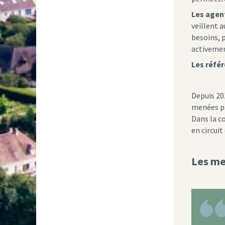
Les agen
veillent 
besoins, 
activemen
Les réfé
Depuis 20
menées pa
Dans la c
en circui
Les me