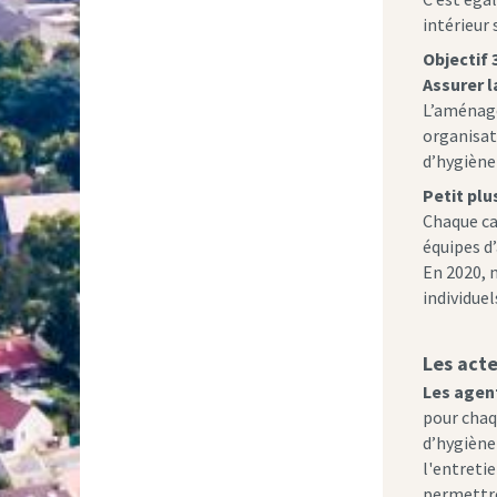
intérieur 
Objectif 
Assurer l
L’aménage
organisat
d’hygiène
Petit pl
Chaque ca
équipes d’
En 2020, 
individue
Les acte
Les agen
pour chaq
d’hygiène 
l'entreti
permettre