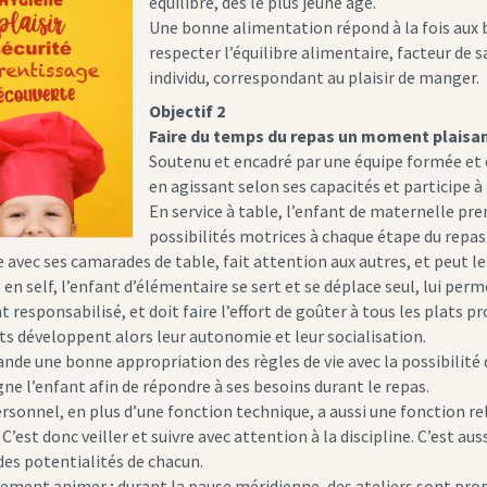
équilibré, dès le plus jeune âge.
Une bonne alimentation répond à la fois aux 
respecter l’équilibre alimentaire, facteur de 
individu, correspondant au plaisir de manger.
Objectif 2
Faire du temps du repas un moment plaisan
Soutenu et encadré par une équipe formée et 
en agissant selon ses capacités et participe à 
En service à table, l’enfant de maternelle prend
possibilités motrices à chaque étape du repas
 avec ses camarades de table, fait attention aux autres, et peut les
 en self, l’enfant d’élémentaire se sert et se déplace seul, lui perme
responsabilisé, et doit faire l’effort de goûter à tous les plats p
ts développent alors leur autonomie et leur socialisation.
de une bonne appropriation des règles de vie avec la possibilité de 
e l’enfant afin de répondre à ses besoins durant le repas.
ersonnel, en plus d’une fonction technique, a aussi une fonction re
. C’est donc veiller et suivre avec attention à la discipline. C’est a
des potentialités de chacun.
lement animer ; durant la pause méridienne, des ateliers sont prop