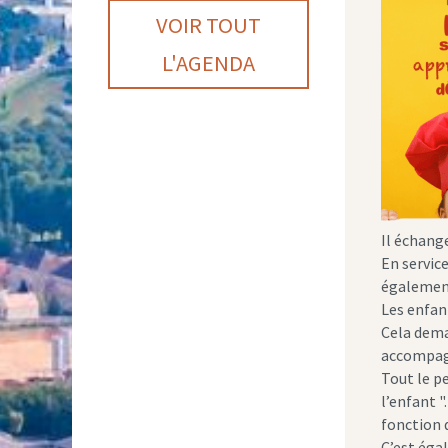
VOIR TOUT
L'AGENDA
Il échange
En service
également 
Les enfan
Cela deman
accompagn
Tout le p
l’enfant "
fonction 
C’est éga