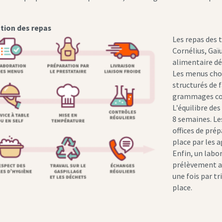
tion des repas
Les repas des 
Cornélius, Gaï
alimentaire dé
Les menus choi
structurés de 
grammages con
L'équilibre des
8 semaines. Le
offices de pré
place par les 
Enfin, un labo
prélèvement al
une fois par t
place.