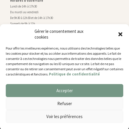
Horaires d’ouverture
Lundi de 14h à 17h30
Du mardi au vendredi
De 9h30 à 12h30 et de 14h à 17h30
Samedi de 9h à 12h
Gérer le consentement aux
cookies
Service technique
Centre technique municipal
Pour offrir les meilleures expériences, nous utilisons des technologies telles que
rue de Montry
–
77700 Chessy
les cookies pour stocker et/ou accéder aux informations des appareils. Le fait de
Tél. 01 60 43 52 63
consentir à ces technologies nous permettra de traiter des données telles que le
Horaires d’ouverture
comportement de navigation ou les ID uniques sur ce site. Le fait de ne pas
Lundi, mardi et jeudi
consentir ou de retirer son consentement peut avoir un effet négatif sur certaines
Politique de confidentialité
caractéristiques et fonctions.
De 9h à 11h45 et de 14h30 à 17h30
Mercredi de 14h30 à 17h30
Vendredi de 14h30 à 17h
Accepter
Nous utilisons des cookies pour vous offrir la meilleure
expérience sur notre site.
Plan du site
Refuser
You can find out more about which cookies we are using or
Mentions légales
switch them off in
settings
.
Accessibilité
Voir les préférences
Gestion des cookies
Accepter