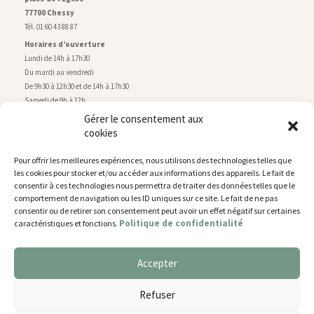
77700 Chessy
Tél. 01 60 43 88 87
Horaires d’ouverture
Lundi de 14h à 17h30
Du mardi au vendredi
De 9h30 à 12h30 et de 14h à 17h30
Samedi de 9h à 12h
Gérer le consentement aux
cookies
Service technique
Centre technique municipal
Pour offrir les meilleures expériences, nous utilisons des technologies telles que
rue de Montry
–
77700 Chessy
les cookies pour stocker et/ou accéder aux informations des appareils. Le fait de
Tél. 01 60 43 52 63
consentir à ces technologies nous permettra de traiter des données telles que le
Horaires d’ouverture
comportement de navigation ou les ID uniques sur ce site. Le fait de ne pas
Lundi, mardi et jeudi
consentir ou de retirer son consentement peut avoir un effet négatif sur certaines
Politique de confidentialité
caractéristiques et fonctions.
De 9h à 11h45 et de 14h30 à 17h30
Mercredi de 14h30 à 17h30
Vendredi de 14h30 à 17h
Accepter
Nous utilisons des cookies pour vous offrir la meilleure
expérience sur notre site.
Plan du site
Refuser
You can find out more about which cookies we are using or
Mentions légales
switch them off in
settings
.