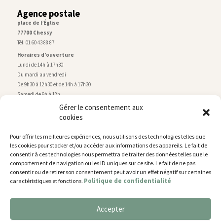
Agence postale
place de l’Église
77700 Chessy
Tél. 01 60 43 88 87
Horaires d’ouverture
Lundi de 14h à 17h30
Du mardi au vendredi
De 9h30 à 12h30 et de 14h à 17h30
Samedi de 9h à 12h
Gérer le consentement aux
cookies
Service technique
Centre technique municipal
Pour offrir les meilleures expériences, nous utilisons des technologies telles que
rue de Montry
–
77700 Chessy
les cookies pour stocker et/ou accéder aux informations des appareils. Le fait de
Tél. 01 60 43 52 63
consentir à ces technologies nous permettra de traiter des données telles que le
Horaires d’ouverture
comportement de navigation ou les ID uniques sur ce site. Le fait de ne pas
Lundi, mardi et jeudi
consentir ou de retirer son consentement peut avoir un effet négatif sur certaines
Politique de confidentialité
caractéristiques et fonctions.
De 9h à 11h45 et de 14h30 à 17h30
Mercredi de 14h30 à 17h30
Vendredi de 14h30 à 17h
Accepter
Nous utilisons des cookies pour vous offrir la meilleure