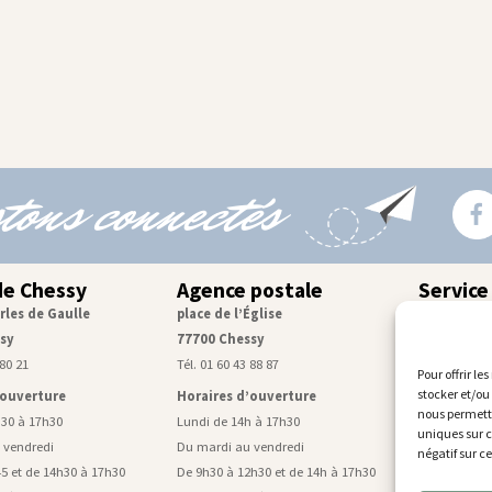
tons connectés
de Chessy
Agence postale
Service
rles de Gaulle
place de l’Église
Centre tec
sy
77700 Chessy
rue de Mon
 80 21
Tél. 01 60 43 88 87
Tél. 01 60 43
Pour offrir le
stocker et/ou
’ouverture
Horaires d’ouverture
Horaires d
nous permettr
h30 à 17h30
Lundi de 14h à 17h30
Lundi, mardi
uniques sur c
 vendredi
Du mardi au vendredi
De 9h à 11h4
négatif sur c
5 et de 14h30 à 17h30
De 9h30 à 12h30 et de 14h à 17h30
Mercredi de 