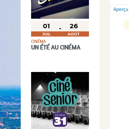
Aperçu
01
26
JUIL
AOÛT
CINÉMA
UN ÉTÉ AU CINÉMA