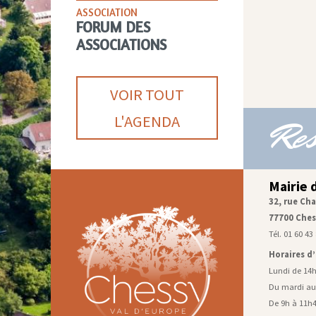
ASSOCIATION
FORUM DES
ASSOCIATIONS
VOIR TOUT
L'AGENDA
Res
Mairie 
32, rue Cha
77700 Ches
Tél. 01 60 43
Horaires d
Lundi de 14
Du mardi au
De 9h à 11h4