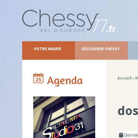
VOTRE MAIRIE
DÉCOUVRIR CHESSY
Agenda
Accueil
»
M
dos
Dernièr