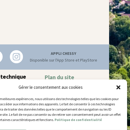
APPLI CHESSY
Disponible sur l'App Store et PlayStore
 technique
Plan du site
Mentions légales
hnique municipal
Gérer le consentement aux cookies
Accessibilité
try
–
77700 Chessy
Gestion des cookies
 52 63
s meilleures expériences, nous utilisons des technologies telles que les cookies pour
 accéder aux informations des appareils. Le fait de consentir à ces technologies
’ouverture
a de traiter des données telles que le comportement de navigation ou les ID
 et jeudi
e site. Le fait de ne pas consentir ou de retirer son consentement peut avoir un effet
5 et de 14h30 à 17h30
ertaines caractéristiques et fonctions.
Politique de confidentialité
14h30 à 17h30