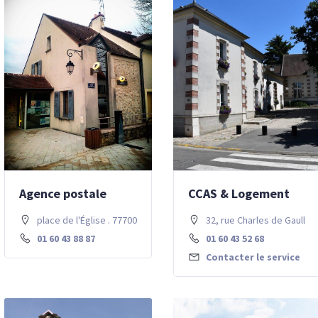
Agence postale
CCAS & Logement
place de l'Église . 77700 Chessy
32, rue Charles de Gaulles
01 60 43 88 87
01 60 43 52 68
Contacter le service