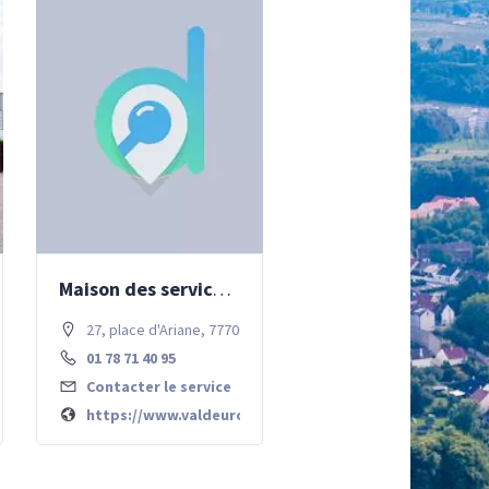
Maison des services publics de Val d’Europe
7700 Chessy
27, place d'Ariane, 77700 Chessy
01 78 71 40 95
Contacter le service
ieuxchene.fr/index.php
https://www.valdeuropeagglo.fr/maison-des-services-