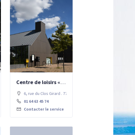
Centre de loisirs « Gaïus »
 . 77700 Chessy
6, rue du Clos Girard . 77700 Chessy
01 64 63 45 74
Contacter le service