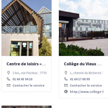
Centre de loisirs « l’Île aux oiseaux »
Collège du Vieux Chêne
2 bis, rue Pasteur . 77700 Chessy
1, chemin du Bicheret . 7
01 60 43 94 10
01 64 17 00 99
Contacter le service
Contacter le service
http://www.college-lev