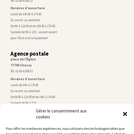
Tél. 01 60 43 80 21
Horaires d’ouverture
Lundi de 14h30 à 17h30
Du mardi au vendredi
De 9h à 11h45 et de 14h30 à 17h30
Samedi de 9h à 12h : accueil ouvert
pour l’état civil uniquement
Agence postale
place de l’Église
77700 Chessy
Tél. 01 60 43 88 87
Horaires d’ouverture
Lundi de 14h à 17h30
Du mardi au vendredi
De 9h30 à 12h30 et de 14h à 17h30
Samedi de 9h à 12h
Gérer le consentement aux
cookies
Service technique
Centre technique municipal
Pour offrir les meilleures expériences, nous utilisons des technologies telles que
rue de Montry
–
77700 Chessy
les cookies pour stocker et/ou accéder aux informations des appareils. Le fait de