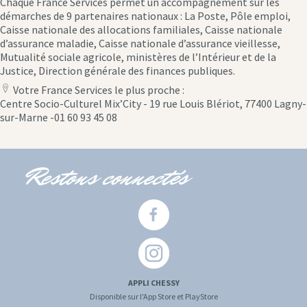
Chaque France Services permet un accompagnement sur les
démarches de 9 partenaires nationaux : La Poste, Pôle emploi,
Caisse nationale des allocations familiales, Caisse nationale
d’assurance maladie, Caisse nationale d’assurance vieillesse,
Mutualité sociale agricole, ministères de l’Intérieur et de la
Justice, Direction générale des finances publiques.
Votre France Services le plus proche :
location
Centre Socio-Culturel Mix’City - 19 rue Louis Blériot, 77400 Lagny-
icon
sur-Marne -01 60 93 45 08
Restons connectés
APPLI CHESSY
Disponible sur l'App Store et PlayStore