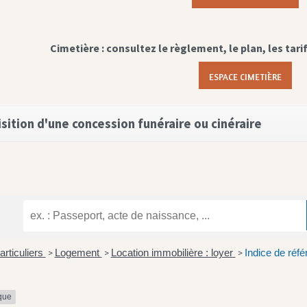
Cimetière : consultez le règlement, le plan, les tari
ESPACE CIMETIÈRE
sition d'une concession funéraire ou cinéraire
articuliers
Logement
Location immobilière : loyer
Indice de réfé
>
>
>
ique