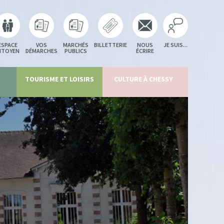
ESPACE
VOS
MARCHÉS
BILLETTERIE
NOUS
JE SUIS...
ITOYEN
DÉMARCHES
PUBLICS
ÉCRIRE
TOURISME ET LOISIRS
CULTURE À CHESSY