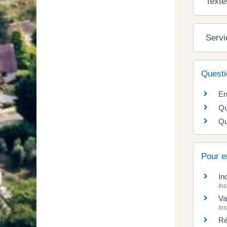
Texte
Servi
Questi
En
Qu
Qu
Pour e
In
Ins
Va
Ins
Ré