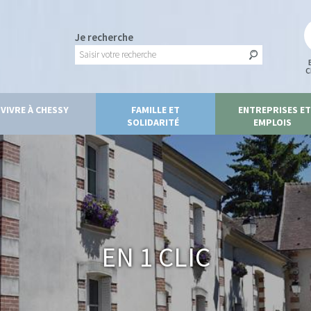
Je recherche
C
VIVRE À CHESSY
FAMILLE ET
ENTREPRISES ET
SOLIDARITÉ
EMPLOIS
En 1 clic