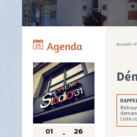
Agenda
Accueil
»
V
Dé
RAPPEL
Retrouv
demande
Liste 
01
26