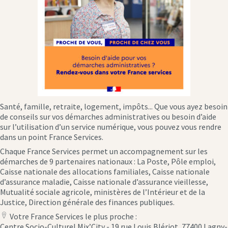
Santé, famille, retraite, logement, impôts... Que vous ayez besoin
de conseils sur vos démarches administratives ou besoin d’aide
sur l’utilisation d’un service numérique, vous pouvez vous rendre
dans un point France Services.
Chaque France Services permet un accompagnement sur les
démarches de 9 partenaires nationaux : La Poste, Pôle emploi,
Caisse nationale des allocations familiales, Caisse nationale
d’assurance maladie, Caisse nationale d’assurance vieillesse,
Mutualité sociale agricole, ministères de l’Intérieur et de la
Justice, Direction générale des finances publiques.
Votre France Services le plus proche :
location
Centre Socio-Culturel Mix’City - 19 rue Louis Blériot, 77400 Lagny-