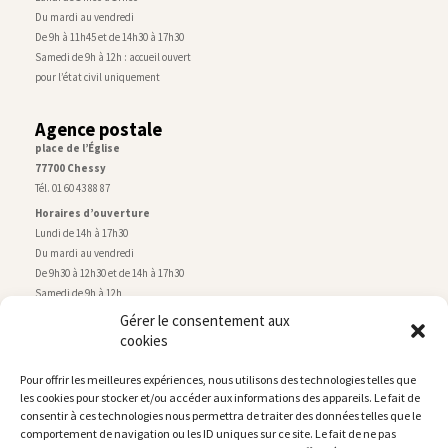
Du mardi au vendredi
De 9h à 11h45 et de 14h30 à 17h30
Samedi de 9h à 12h : accueil ouvert
pour l’état civil uniquement
Agence postale
place de l’Église
77700 Chessy
Tél. 01 60 43 88 87
Horaires d’ouverture
Lundi de 14h à 17h30
Du mardi au vendredi
De 9h30 à 12h30 et de 14h à 17h30
Samedi de 9h à 12h
Gérer le consentement aux
cookies
Service technique
Centre technique municipal
Pour offrir les meilleures expériences, nous utilisons des technologies telles que
rue de Montry
–
77700 Chessy
les cookies pour stocker et/ou accéder aux informations des appareils. Le fait de
Tél. 01 60 43 52 63
consentir à ces technologies nous permettra de traiter des données telles que le
Horaires d’ouverture
comportement de navigation ou les ID uniques sur ce site. Le fait de ne pas