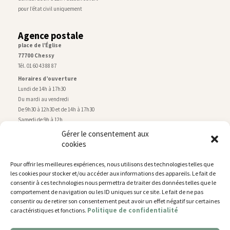
pour l’état civil uniquement
Agence postale
place de l’Église
77700 Chessy
Tél. 01 60 43 88 87
Horaires d’ouverture
Lundi de 14h à 17h30
Du mardi au vendredi
De 9h30 à 12h30 et de 14h à 17h30
Samedi de 9h à 12h
Gérer le consentement aux
cookies
Service technique
Centre technique municipal
Pour offrir les meilleures expériences, nous utilisons des technologies telles que
rue de Montry
–
77700 Chessy
les cookies pour stocker et/ou accéder aux informations des appareils. Le fait de
Tél. 01 60 43 52 63
consentir à ces technologies nous permettra de traiter des données telles que le
Horaires d’ouverture
comportement de navigation ou les ID uniques sur ce site. Le fait de ne pas
Lundi, mardi et jeudi
consentir ou de retirer son consentement peut avoir un effet négatif sur certaines
Politique de confidentialité
caractéristiques et fonctions.
De 9h à 11h45 et de 14h30 à 17h30
Mercredi de 14h30 à 17h30