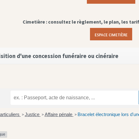
Cimetière : consultez le règlement, le plan, les tari
ESPACE CIMETIÈRE
sition d'une concession funéraire ou cinéraire
articuliers
Justice
Affaire pénale
Bracelet électronique lors d'u
>
>
>
ique