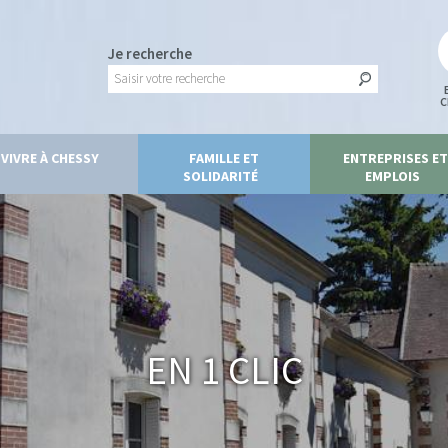
Je recherche
C
VIVRE À CHESSY
FAMILLE ET
ENTREPRISES ET
SOLIDARITÉ
EMPLOIS
En 1 clic