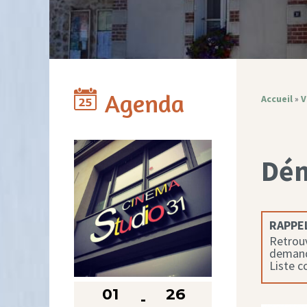
Agenda
Accueil
»
V
Dé
RAPPEL
Retrouv
demande
Liste 
01
26