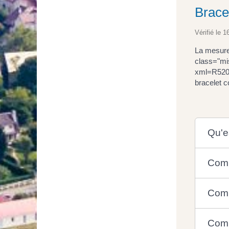
Brace
Vérifié le 1
La mesure 
class="mi
xml=R52093
bracelet c
Qu'e
Comm
Comm
Comm