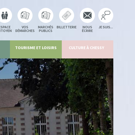
ESPACE
VOS
MARCHÉS
BILLETTERIE
NOUS
JE SUIS...
ITOYEN
DÉMARCHES
PUBLICS
ÉCRIRE
TOURISME ET LOISIRS
CULTURE À CHESSY