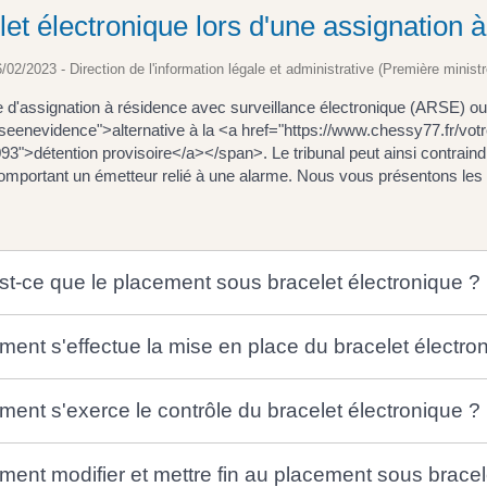
let électronique lors d'une assignation 
6/02/2023 - Direction de l'information légale et administrative (Première ministr
d'assignation à résidence avec surveillance électronique (ARSE) ou 
seenevidence">alternative à la <a href="https://www.chessy77.fr/vot
">détention provisoire</a></span>. Le tribunal peut ainsi contraindr
omportant un émetteur relié à une alarme. Nous vous présentons les i
st-ce que le placement sous bracelet électronique ?
ent s'effectue la mise en place du bracelet électro
ent s'exerce le contrôle du bracelet électronique ?
ent modifier et mettre fin au placement sous bracel