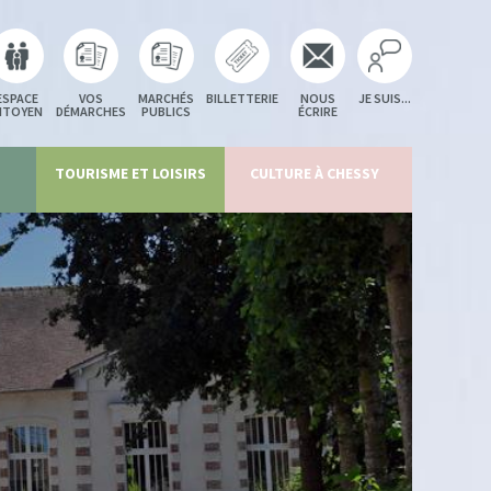
ESPACE
VOS
MARCHÉS
BILLETTERIE
NOUS
JE SUIS...
ITOYEN
DÉMARCHES
PUBLICS
ÉCRIRE
TOURISME ET LOISIRS
CULTURE À CHESSY