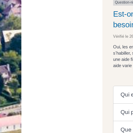
Question-
Est-o
besoi
Vérifié le 2
Oui, les e
s'habiller
une aide 
aide varie
Qui e
Qui p
Que d