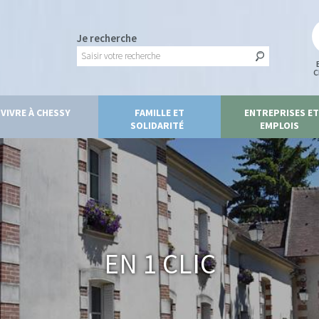
Je recherche
C
VIVRE À CHESSY
FAMILLE ET
ENTREPRISES ET
SOLIDARITÉ
EMPLOIS
En 1 clic