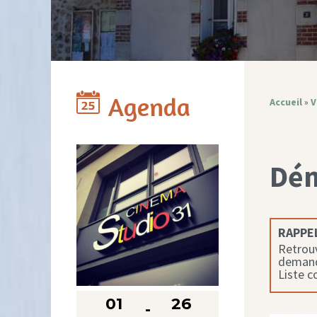
Agenda
Accueil
»
V
Dé
RAPPEL
Retrouv
demande
Liste 
01
26