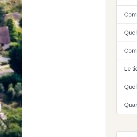
Comm
Quell
Comme
Le ti
Quell
Quand