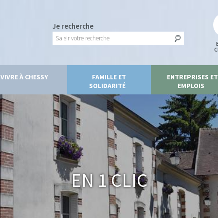
Je recherche
C
VIVRE À CHESSY
FAMILLE ET
ENTREPRISES ET
SOLIDARITÉ
EMPLOIS
En 1 clic