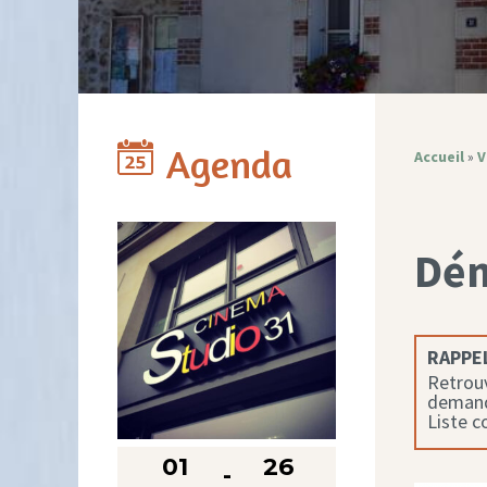
Agenda
Accueil
»
V
Dé
RAPPEL
Retrouv
demande
Liste 
01
26