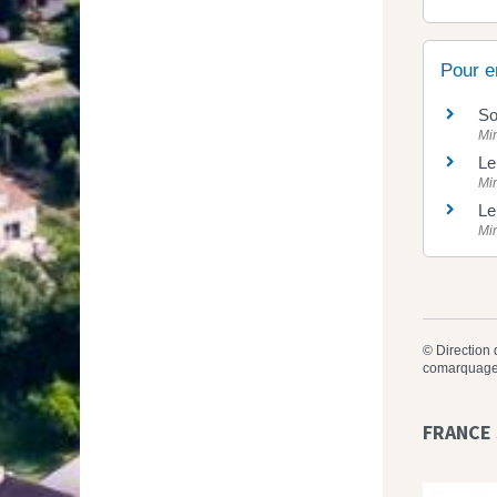
Pour e
So
Min
Le
Min
Le
Min
©
Direction 
comarquage
FRANCE