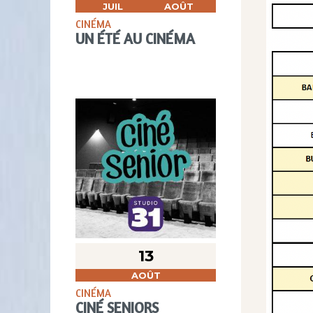
JUIL
AOÛT
CINÉMA
UN ÉTÉ AU CINÉMA
13
AOÛT
CINÉMA
CINÉ SENIORS