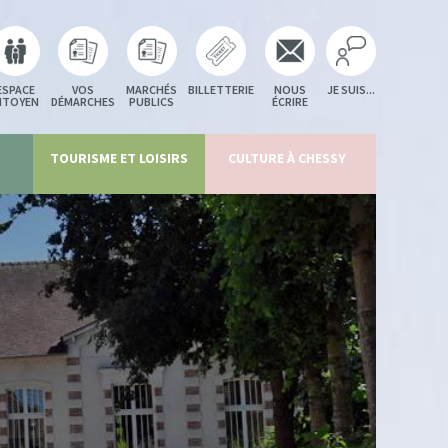
ESPACE
VOS
MARCHÉS
BILLETTERIE
NOUS
JE SUIS...
ITOYEN
DÉMARCHES
PUBLICS
ÉCRIRE
TOURISME ET LOISIRS
CULTURE À CHESSY