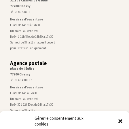
32, rue Charles de Gaulle
77700 Chessy
Tél. 01 60 43 80 21
Horaires d’ouverture
Lundi de 14h30 à 17h30
Du mardi au vendredi
De 9h à 11h45 et de 14h30 à 17h30
Samedi de 9h à 12h : accueil ouvert
pour l’état civil uniquement
Agence postale
place de l’Église
77700 Chessy
Tél. 01 60 43 88 87
Horaires d’ouverture
Lundi de 14h à 17h30
Du mardi au vendredi
De 9h30 à 12h30 et de 14h à 17h30
Samedi de 9h à 12h
Gérer le consentement aux
cookies
Service technique