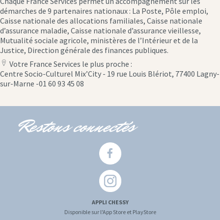
Chaque France Services permet un accompagnement sur les
démarches de 9 partenaires nationaux : La Poste, Pôle emploi,
Caisse nationale des allocations familiales, Caisse nationale
d’assurance maladie, Caisse nationale d’assurance vieillesse,
Mutualité sociale agricole, ministères de l’Intérieur et de la
Justice, Direction générale des finances publiques.
Votre France Services le plus proche :
location
Centre Socio-Culturel Mix’City - 19 rue Louis Blériot, 77400 Lagny-
icon
sur-Marne -01 60 93 45 08
Restons connectés
APPLI CHESSY
Disponible sur l'App Store et PlayStore