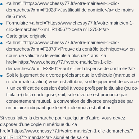
<a href="https://www.chessy77.fr/votre-mairie/en-1-clic-
demarches/?xml=F1028">Justificatif de domicile</a> de moins
de 6 mois
Formulaire <a href="https://www.chessy77.fr/votre-mairie/en-1-
clic-demarches/?xml=R13567">cerfa n°13750</a>
Carte grise originale
<a href="https://www.chessy77.fr/votre-mairie/en-1-clic-
demarches/?xml=F2878">Preuve du contrôle technique</a> en
cours de validité si le véhicule a plus de 4 ans, <a
href="https://www.chessy77.fr/votre-mairie/en-1-clic-
demarches/?xml=F2880">sauf s'il est dispensé de contrôle</a>
Soit le jugement de divorce précisant que le véhicule (marque et
n° d'immatriculation) vous est attribué, soit le jugement de divorce
+ un certificat de cession établi à votre profit par le titulaire (ou co-
titulaire) de la carte grise, soit, si le divorce est prononcé par
consentement mutuel, la convention de divorce enregistrée par
un notaire indiquant que le véhicule vous est attribué
Si vous faites la démarche pour quelqu'un d'autre, vous devez
disposer d'une copie numérique du <a
href="https://www.chessy77.fr/votre-mairie/en-1-clic-demarches/?
xml=R1137">mandat</a> signé et de sa <a