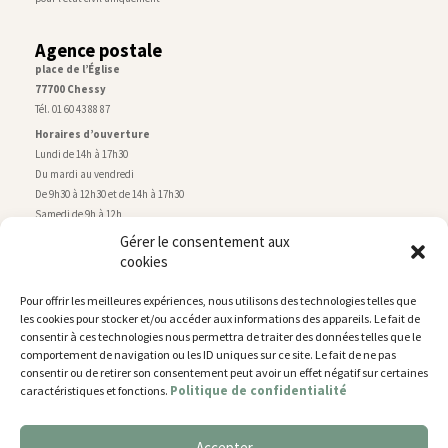
Agence postale
place de l’Église
77700 Chessy
Tél. 01 60 43 88 87
Horaires d’ouverture
Lundi de 14h à 17h30
Du mardi au vendredi
De 9h30 à 12h30 et de 14h à 17h30
Samedi de 9h à 12h
Gérer le consentement aux
cookies
Service technique
Centre technique municipal
Pour offrir les meilleures expériences, nous utilisons des technologies telles que
rue de Montry
–
77700 Chessy
les cookies pour stocker et/ou accéder aux informations des appareils. Le fait de
Tél. 01 60 43 52 63
consentir à ces technologies nous permettra de traiter des données telles que le
Horaires d’ouverture
comportement de navigation ou les ID uniques sur ce site. Le fait de ne pas
Lundi, mardi et jeudi
consentir ou de retirer son consentement peut avoir un effet négatif sur certaines
Politique de confidentialité
caractéristiques et fonctions.
De 9h à 11h45 et de 14h30 à 17h30
Mercredi de 14h30 à 17h30
Vendredi de 14h30 à 17h
Accepter