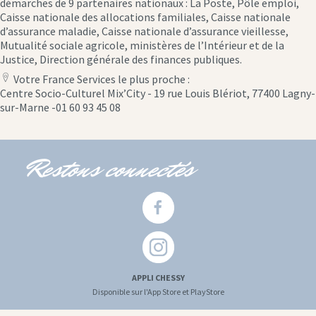
démarches de 9 partenaires nationaux : La Poste, Pôle emploi,
Caisse nationale des allocations familiales, Caisse nationale
d’assurance maladie, Caisse nationale d’assurance vieillesse,
Mutualité sociale agricole, ministères de l’Intérieur et de la
Justice, Direction générale des finances publiques.
Votre France Services le plus proche :
location
Centre Socio-Culturel Mix’City - 19 rue Louis Blériot, 77400 Lagny-
icon
sur-Marne -01 60 93 45 08
Restons connectés
APPLI CHESSY
Disponible sur l'App Store et PlayStore