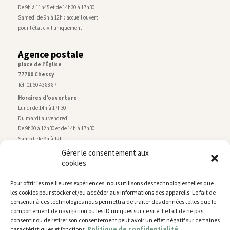
De 9h à 11h45 et de 14h30 à 17h30
Samedi de 9h à 12h : accueil ouvert
pour l’état civil uniquement
Agence postale
place de l’Église
77700 Chessy
Tél. 01 60 43 88 87
Horaires d’ouverture
Lundi de 14h à 17h30
Du mardi au vendredi
De 9h30 à 12h30 et de 14h à 17h30
Samedi de 9h à 12h
Gérer le consentement aux
cookies
Service technique
Centre technique municipal
Pour offrir les meilleures expériences, nous utilisons des technologies telles que
rue de Montry
–
77700 Chessy
les cookies pour stocker et/ou accéder aux informations des appareils. Le fait de
Tél. 01 60 43 52 63
consentir à ces technologies nous permettra de traiter des données telles que le
Horaires d’ouverture
comportement de navigation ou les ID uniques sur ce site. Le fait de ne pas
Lundi, mardi et jeudi
consentir ou de retirer son consentement peut avoir un effet négatif sur certaines
Politique de confidentialité
caractéristiques et fonctions.
De 9h à 11h45 et de 14h30 à 17h30