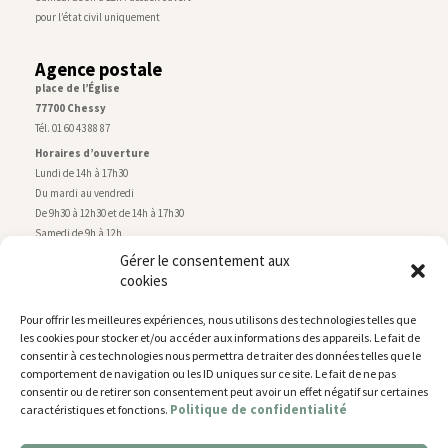
pour l’état civil uniquement
Agence postale
place de l’Église
77700 Chessy
Tél. 01 60 43 88 87
Horaires d’ouverture
Lundi de 14h à 17h30
Du mardi au vendredi
De 9h30 à 12h30 et de 14h à 17h30
Samedi de 9h à 12h
Gérer le consentement aux
cookies
Service technique
Centre technique municipal
Pour offrir les meilleures expériences, nous utilisons des technologies telles que
rue de Montry
–
77700 Chessy
les cookies pour stocker et/ou accéder aux informations des appareils. Le fait de
Tél. 01 60 43 52 63
consentir à ces technologies nous permettra de traiter des données telles que le
Horaires d’ouverture
comportement de navigation ou les ID uniques sur ce site. Le fait de ne pas
Lundi, mardi et jeudi
consentir ou de retirer son consentement peut avoir un effet négatif sur certaines
Politique de confidentialité
caractéristiques et fonctions.
De 9h à 11h45 et de 14h30 à 17h30
Mercredi de 14h30 à 17h30