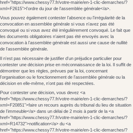
href="https://www.chessy77.fr/votre-mairie/en-1-clic-demarches/?
xml=F2615">l'ordre du jour de l'assemblée générale</a>.
Vous pouvez également contester l'absence ou l'irrégularité de la
convocation en assemblée générale si vous n'avez pas été
convoqué ou si vous avez été irrégulièrement convoqué. Le fait que
les documents obligatoires n'aient pas été envoyés avec la
convocation à l'assemblée générale est aussi une cause de nullité
de l'assemblée générale.
Il n'est pas nécessaire de justifier d'un préjudice particulier pour
contester une décision prise en méconnaissance de la loi. Il suffit de
démontrer que les règles, prévues par la loi, concernant
l'organisation ou le fonctionnement de l'assemblée générale ou la
décision en elle-même, n'ont pas été respectées.
Pour contester une décision, vous devez <a
href="https://www.chessy77.fr/votre-mairie/en-1-clic-demarches/?
xml=F20851">faire un recours auprès du tribunal du lieu de situation
de l'immeuble</a> dans un délai de 2 mois à partir de la <a
href="https://www.chessy77.fr/votre-mairie/en-1-clic-demarches/?
xml=R14732">notification</a> du <a
href="https://www.chessy77.fr/votre-mairie/en-1-clic-demarches/?