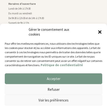
Horaires d’ouverture
Lundi de 14h à 17h30
Du mardi au vendredi
De 9h30 à 12h30 et de 14h à 17h30
Samedi de 9h à 12h
Gérer le consentement aux
cookies
Service technique
Centre technique municipal
Pour offrir les meilleures expériences, nous utilisons des technologies telles que
rue de Montry
–
77700 Chessy
les cookies pour stocker et/ou accéder aux informations des appareils. Le fait de
Tél. 01 60 43 52 63
consentir à ces technologies nous permettra de traiter des données telles que le
Horaires d’ouverture
comportement de navigation ou les ID uniques sur ce site. Le fait de ne pas
Lundi, mardi et jeudi
consentir ou de retirer son consentement peut avoir un effet négatif sur certaines
Politique de confidentialité
caractéristiques et fonctions.
De 9h à 11h45 et de 14h30 à 17h30
Mercredi de 14h30 à 17h30
Vendredi de 14h30 à 17h
Accepter
Nous utilisons des cookies pour vous offrir la meilleure
expérience sur notre site.
Plan du site
Refuser
You can find out more about which cookies we are using or
Mentions légales
switch them off in
settings
.
Accessibilité
Voir les préférences
Gestion des cookies
Accepter