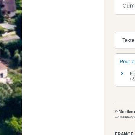
Cumu
Texte
Pour e
Fi
Pô
©
Direction 
comarquage
FRANCE