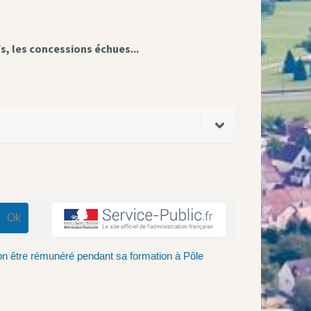
fs, les concessions échues...
on être rémunéré pendant sa formation à Pôle