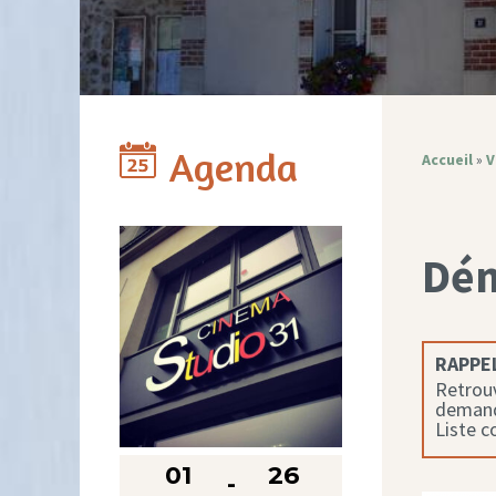
Agenda
Accueil
»
V
Dé
RAPPEL
Retrouv
demande
Liste 
01
26