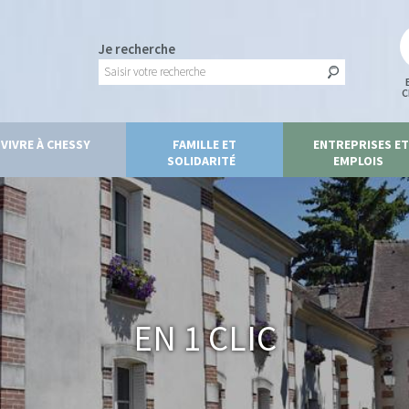
Je recherche
C
VIVRE À CHESSY
FAMILLE ET
ENTREPRISES ET
SOLIDARITÉ
EMPLOIS
En 1 clic