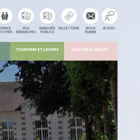
ESPACE
VOS
MARCHÉS
BILLETTERIE
NOUS
JE SUIS...
ITOYEN
DÉMARCHES
PUBLICS
ÉCRIRE
TOURISME ET LOISIRS
CULTURE À CHESSY