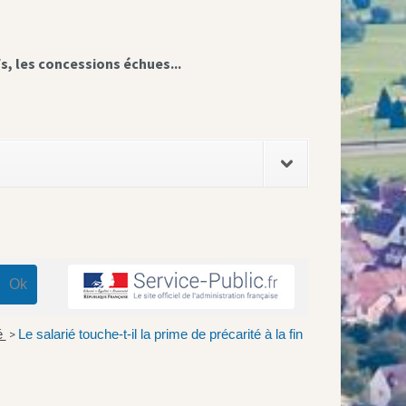
fs, les concessions échues...
é
Le salarié touche-t-il la prime de précarité à la fin
>