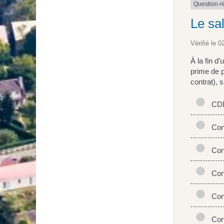
Question-
Le sal
Vérifié le 0
À la fin d
prime de 
contrat), 
CD
Cont
Cont
Cont
Cont
Cont