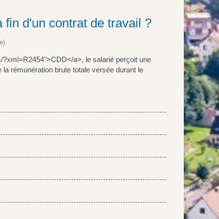
 fin d'un contrat de travail ?
e)
hes/?xml=R2454">CDD</a>, le salarié perçoit une
a rémunération brute totale versée durant le