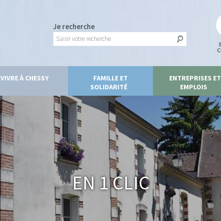
Je recherche
C
VIVRE À CHESSY
FAMILLE ET
ENTREPRISES ET
SOLIDARITÉ
EMPLOIS
En 1 clic