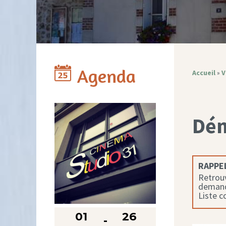
Agenda
Accueil
»
V
Dé
RAPPEL
Retrouv
demande
Liste 
01
26