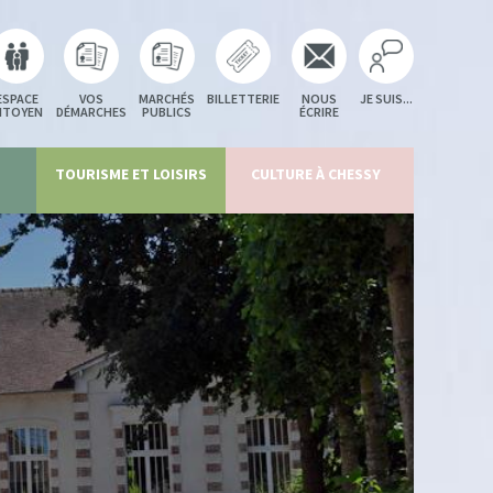
ESPACE
VOS
MARCHÉS
BILLETTERIE
NOUS
JE SUIS...
ITOYEN
DÉMARCHES
PUBLICS
ÉCRIRE
TOURISME ET LOISIRS
CULTURE À CHESSY