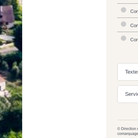
Cont
Contr
Contr
Texte
Servi
©
Direction 
comarquage