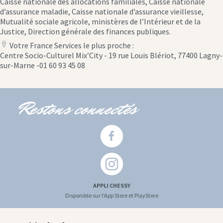
Caisse nationale des allocations familiales, Caisse nationale
d’assurance maladie, Caisse nationale d’assurance vieillesse,
Mutualité sociale agricole, ministères de l’Intérieur et de la
Justice, Direction générale des finances publiques.
Votre France Services le plus proche :
location
Centre Socio-Culturel Mix’City - 19 rue Louis Blériot, 77400 Lagny-
icon
sur-Marne -01 60 93 45 08
Restons connectés
APPLI CHESSY
Disponible sur l'App Store et PlayStore