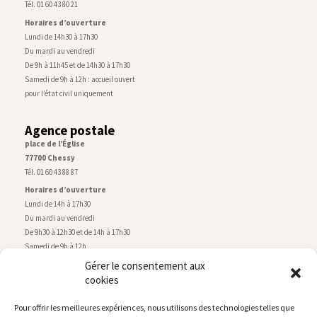
Tél. 01 60 43 80 21
Horaires d’ouverture
Lundi de 14h30 à 17h30
Du mardi au vendredi
De 9h à 11h45 et de 14h30 à 17h30
Samedi de 9h à 12h : accueil ouvert
pour l’état civil uniquement
Agence postale
place de l’Église
77700 Chessy
Tél. 01 60 43 88 87
Horaires d’ouverture
Lundi de 14h à 17h30
Du mardi au vendredi
De 9h30 à 12h30 et de 14h à 17h30
Samedi de 9h à 12h
Gérer le consentement aux
cookies
Service technique
Centre technique municipal
Pour offrir les meilleures expériences, nous utilisons des technologies telles que
rue de Montry
–
77700 Chessy