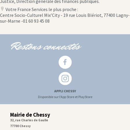
Justice, Direction générale des finances publiques.
Votre France Services le plus proche :
location
Centre Socio-Culturel Mix’City - 19 rue Louis Blériot, 77400 Lagny-
icon
sur-Marne -01 60 93 45 08
Restons connectés
APPLI CHESSY
Disponible sur l'App Store et PlayStore
Mairie de Chessy
32, rue Charles de Gaulle
77700 Chessy