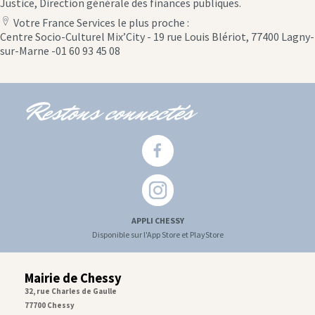
Justice, Direction générale des finances publiques.
Votre France Services le plus proche :
location
Centre Socio-Culturel Mix’City - 19 rue Louis Blériot, 77400 Lagny-
icon
sur-Marne -01 60 93 45 08
Restons connectés
APPLI CHESSY
Disponible sur l'App Store et PlayStore
Mairie de Chessy
32, rue Charles de Gaulle
77700 Chessy