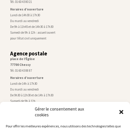
Tél. 01 60 43 80 21
Horaires d’ouverture
Lundi de 14h30 à 17h30
Du mardi au vendredi
De 9h à 11h45 et de 14h30 à 17h30
Samedi de 9h à 12h : accueil ouvert
pour l’état civil uniquement
Agence postale
place de l’Église
77700 Chessy
Tél. 01 60 43 88 87
Horaires d’ouverture
Lundi de 14h à 17h30
Du mardi au vendredi
De 9h30 à 12h30 et de 14h à 17h30
Samedi de 9h à 12h
Gérer le consentement aux
cookies
Service technique
Centre technique municipal
Pour offrir les meilleures expériences, nous utilisons des technologies telles que
rue de Montry
–
77700 Chessy