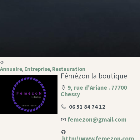
Annuaire
Entreprise
Restauration
,
,
Fémézon la boutique
9, rue d'Ariane . 77700
Chessy
06 51 84 74 12
femezon@gmail.com
http://www.femezon.com