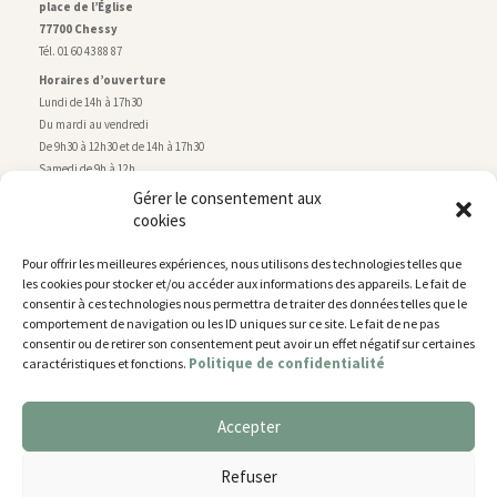
place de l’Église
77700 Chessy
Tél. 01 60 43 88 87
Horaires d’ouverture
Lundi de 14h à 17h30
Du mardi au vendredi
De 9h30 à 12h30 et de 14h à 17h30
Samedi de 9h à 12h
Gérer le consentement aux
cookies
Service technique
Centre technique municipal
Pour offrir les meilleures expériences, nous utilisons des technologies telles que
rue de Montry
–
77700 Chessy
les cookies pour stocker et/ou accéder aux informations des appareils. Le fait de
Tél. 01 60 43 52 63
consentir à ces technologies nous permettra de traiter des données telles que le
Horaires d’ouverture
comportement de navigation ou les ID uniques sur ce site. Le fait de ne pas
Lundi, mardi et jeudi
consentir ou de retirer son consentement peut avoir un effet négatif sur certaines
Politique de confidentialité
caractéristiques et fonctions.
De 9h à 11h45 et de 14h30 à 17h30
Mercredi de 14h30 à 17h30
Vendredi de 14h30 à 17h
Accepter
Nous utilisons des cookies pour vous offrir la meilleure
expérience sur notre site.
Plan du site
Refuser
You can find out more about which cookies we are using or
Mentions légales