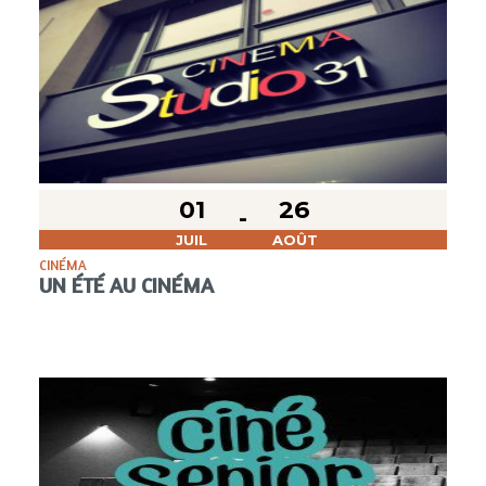
01
26
JUIL
AOÛT
CINÉMA
UN ÉTÉ AU CINÉMA