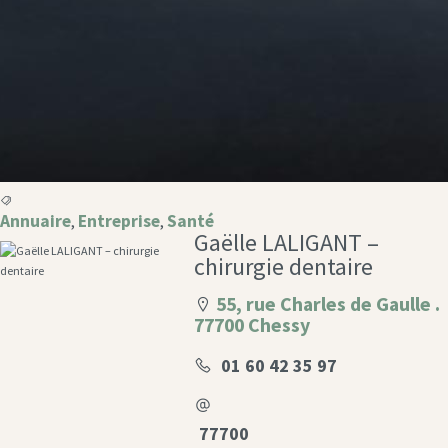
Annuaire
Entreprise
Santé
,
,
Gaëlle LALIGANT –
chirurgie dentaire
55, rue Charles de Gaulle .
77700 Chessy
01 60 42 35 97
77700