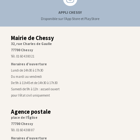
APPLI CHESSY
Disponible sur l'App Store et PlayStore
Mairie de Chessy
32, rue Charles de Gaulle
77700 Chessy
Tél. 01 60 43 80 21
Horaires d’ouverture
Lundi de 14h30 à 17h30
Du mardi au vendredi
De 9h à 11h45 et de 14h30 à 17h30
Samedi de 9h à 12h : accueil ouvert
pour l’état civil uniquement
Agence postale
place de l’Église
77700 Chessy
Tél. 01 60 43 88 87
Horaires d’ouverture