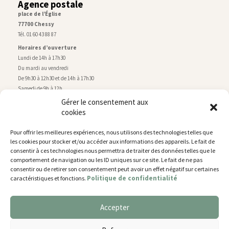
Agence postale
place de l’Église
77700 Chessy
Tél. 01 60 43 88 87
Horaires d’ouverture
Lundi de 14h à 17h30
Du mardi au vendredi
De 9h30 à 12h30 et de 14h à 17h30
Samedi de 9h à 12h
Gérer le consentement aux
cookies
Service technique
Centre technique municipal
Pour offrir les meilleures expériences, nous utilisons des technologies telles que
rue de Montry
–
77700 Chessy
les cookies pour stocker et/ou accéder aux informations des appareils. Le fait de
Tél. 01 60 43 52 63
consentir à ces technologies nous permettra de traiter des données telles que le
Horaires d’ouverture
comportement de navigation ou les ID uniques sur ce site. Le fait de ne pas
Lundi, mardi et jeudi
consentir ou de retirer son consentement peut avoir un effet négatif sur certaines
Politique de confidentialité
caractéristiques et fonctions.
De 9h à 11h45 et de 14h30 à 17h30
Mercredi de 14h30 à 17h30
Vendredi de 14h30 à 17h
Accepter
Nous utilisons des cookies pour vous offrir la meilleure
expérience sur notre site.
Plan du site