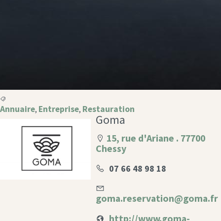
Annuaire
Entreprise
Restauration
,
,
Goma
15, rue d'Ariane . 77700
Chessy
07 66 48 98 18
goma.reservation@goma.fr
http://www.goma-