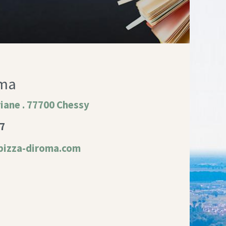
oma
riane . 77700 Chessy
07
pizza-diroma.com