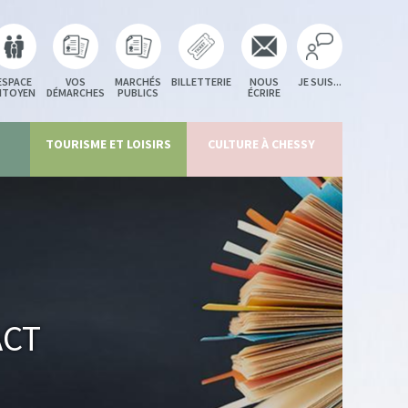
ESPACE
VOS
MARCHÉS
BILLETTERIE
NOUS
JE SUIS...
ITOYEN
DÉMARCHES
PUBLICS
ÉCRIRE
TOURISME ET LOISIRS
CULTURE À CHESSY
act