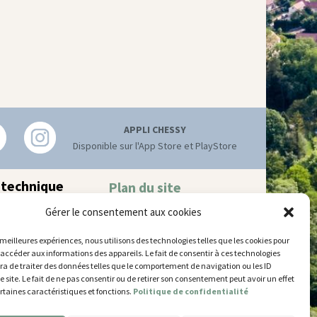
APPLI CHESSY
Disponible sur l'App Store et PlayStore
 technique
Plan du site
Mentions légales
hnique municipal
Gérer le consentement aux cookies
Accessibilité
try
–
77700 Chessy
Gestion des cookies
 52 63
s meilleures expériences, nous utilisons des technologies telles que les cookies pour
 accéder aux informations des appareils. Le fait de consentir à ces technologies
’ouverture
a de traiter des données telles que le comportement de navigation ou les ID
 et jeudi
e site. Le fait de ne pas consentir ou de retirer son consentement peut avoir un effet
5 et de 14h30 à 17h30
ertaines caractéristiques et fonctions.
Politique de confidentialité
14h30 à 17h30