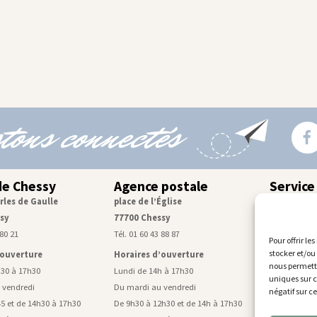
tons connectés
de Chessy
Agence postale
Service
rles de Gaulle
place de l’Église
Centre tec
sy
77700 Chessy
rue de Mon
 80 21
Tél. 01 60 43 88 87
Tél. 01 60 43
Pour offrir le
stocker et/ou
’ouverture
Horaires d’ouverture
Horaires d
nous permettr
h30 à 17h30
Lundi de 14h à 17h30
Lundi, mardi
uniques sur c
 vendredi
Du mardi au vendredi
De 9h à 11h4
négatif sur c
5 et de 14h30 à 17h30
De 9h30 à 12h30 et de 14h à 17h30
Mercredi de 