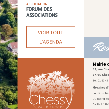
ASSOCIATION
FORUM DES
ASSOCIATIONS
VOIR TOUT
L'AGENDA
Res
Mairie 
32, rue Cha
77700 Ches
Tél. 01 60 43
Horaires d
Lundi de 14
Du mardi au
De 9h à 11h4