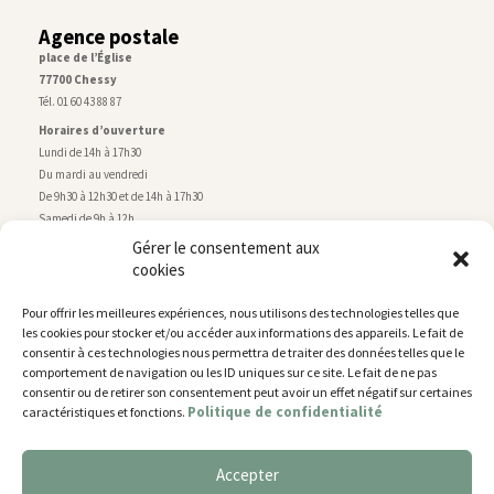
Agence postale
place de l’Église
77700 Chessy
Tél. 01 60 43 88 87
Horaires d’ouverture
Lundi de 14h à 17h30
Du mardi au vendredi
De 9h30 à 12h30 et de 14h à 17h30
Samedi de 9h à 12h
Gérer le consentement aux
cookies
Service technique
Centre technique municipal
Pour offrir les meilleures expériences, nous utilisons des technologies telles que
rue de Montry
–
77700 Chessy
les cookies pour stocker et/ou accéder aux informations des appareils. Le fait de
Tél. 01 60 43 52 63
consentir à ces technologies nous permettra de traiter des données telles que le
Horaires d’ouverture
comportement de navigation ou les ID uniques sur ce site. Le fait de ne pas
Lundi, mardi et jeudi
consentir ou de retirer son consentement peut avoir un effet négatif sur certaines
Politique de confidentialité
caractéristiques et fonctions.
De 9h à 11h45 et de 14h30 à 17h30
Mercredi de 14h30 à 17h30
Vendredi de 14h30 à 17h
Accepter
Nous utilisons des cookies pour vous offrir la meilleure