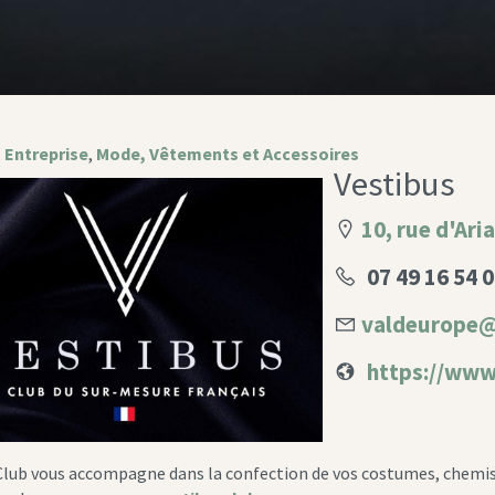
,
Entreprise
,
Mode, Vêtements et Accessoires
Vestibus
10, rue d'Ari
07 49 16 54 
valdeurope@
https://www
Club vous accompagne dans la confection de vos costumes, chemis