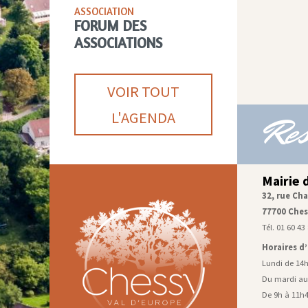
ASSOCIATION
FORUM DES
ASSOCIATIONS
VOIR TOUT
L'AGENDA
Res
Mairie 
32, rue Cha
77700 Ches
Tél. 01 60 43
Horaires d
Lundi de 14
Du mardi au
De 9h à 11h4