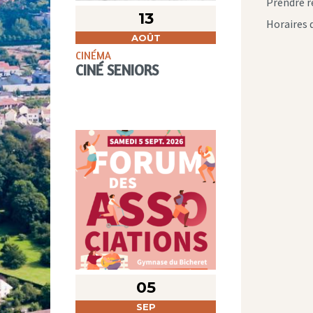
Prendre r
13
Horaires 
AOÛT
CINÉMA
CINÉ SENIORS
05
SEP