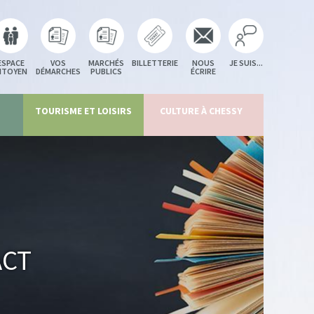
ESPACE
VOS
MARCHÉS
BILLETTERIE
NOUS
JE SUIS...
ITOYEN
DÉMARCHES
PUBLICS
ÉCRIRE
TOURISME ET LOISIRS
CULTURE À CHESSY
act