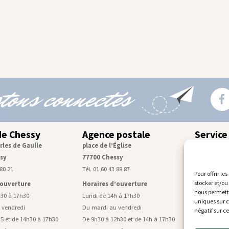
tons connectés
de Chessy
Agence postale
Service
rles de Gaulle
place de l’Église
Centre tec
sy
77700 Chessy
rue de Mon
 80 21
Tél. 01 60 43 88 87
Tél. 01 60 43
Pour offrir le
stocker et/ou
’ouverture
Horaires d’ouverture
Horaires d
nous permettr
h30 à 17h30
Lundi de 14h à 17h30
Lundi, mardi
uniques sur c
 vendredi
Du mardi au vendredi
De 9h à 11h4
négatif sur c
5 et de 14h30 à 17h30
De 9h30 à 12h30 et de 14h à 17h30
Mercredi de 