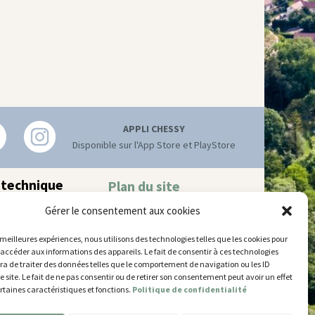
APPLI CHESSY
Disponible sur l'App Store et PlayStore
 technique
Plan du site
Mentions légales
hnique municipal
Gérer le consentement aux cookies
Accessibilité
try
–
77700 Chessy
Gestion des cookies
 52 63
s meilleures expériences, nous utilisons des technologies telles que les cookies pour
 accéder aux informations des appareils. Le fait de consentir à ces technologies
’ouverture
a de traiter des données telles que le comportement de navigation ou les ID
 et jeudi
e site. Le fait de ne pas consentir ou de retirer son consentement peut avoir un effet
5 et de 14h30 à 17h30
ertaines caractéristiques et fonctions.
Politique de confidentialité
14h30 à 17h30