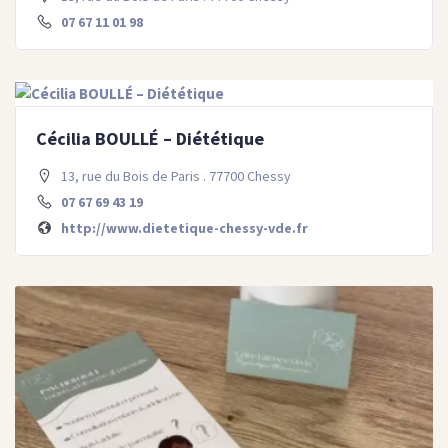
07 67 11 01 98
Cécilia BOULLÉ – Diététique
13, rue du Bois de Paris . 77700 Chessy
07 67 69 43 19
http://www.dietetique-chessy-vde.fr