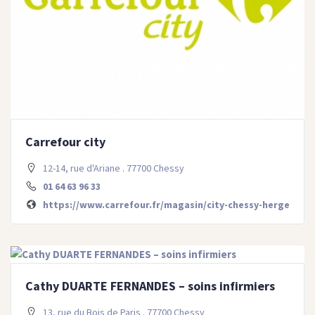
Carrefour city
12-14, rue d'Ariane . 77700 Chessy
01 64 63 96 33
https://www.carrefour.fr/magasin/city-chessy-herge
Cathy DUARTE FERNANDES – soins infirmiers
13, rue du Bois de Paris . 77700 Chessy