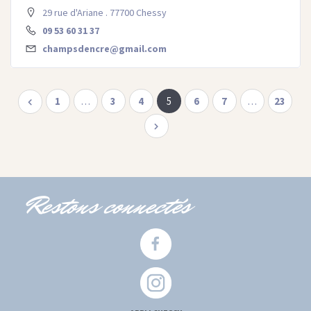
29 rue d'Ariane . 77700 Chessy
09 53 60 31 37
champsdencre@gmail.com
1
…
3
4
5
6
7
…
23
Restons connectés