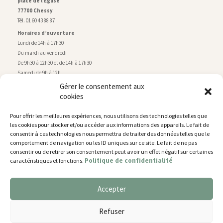
place de l’Église
77700 Chessy
Tél. 01 60 43 88 87
Horaires d’ouverture
Lundi de 14h à 17h30
Du mardi au vendredi
De 9h30 à 12h30 et de 14h à 17h30
Samedi de 9h à 12h
Gérer le consentement aux
cookies
Service technique
Centre technique municipal
Pour offrir les meilleures expériences, nous utilisons des technologies telles que
rue de Montry
–
77700 Chessy
les cookies pour stocker et/ou accéder aux informations des appareils. Le fait de
Tél. 01 60 43 52 63
consentir à ces technologies nous permettra de traiter des données telles que le
Horaires d’ouverture
comportement de navigation ou les ID uniques sur ce site. Le fait de ne pas
Lundi, mardi et jeudi
consentir ou de retirer son consentement peut avoir un effet négatif sur certaines
Politique de confidentialité
caractéristiques et fonctions.
De 9h à 11h45 et de 14h30 à 17h30
Mercredi de 14h30 à 17h30
Vendredi de 14h30 à 17h
Accepter
Nous utilisons des cookies pour vous offrir la meilleure
expérience sur notre site.
Plan du site
Refuser
You can find out more about which cookies we are using or
Mentions légales
switch them off in
settings
.