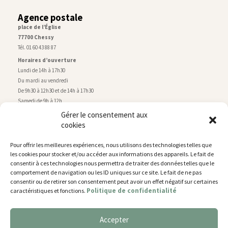
Agence postale
place de l’Église
77700 Chessy
Tél. 01 60 43 88 87
Horaires d’ouverture
Lundi de 14h à 17h30
Du mardi au vendredi
De 9h30 à 12h30 et de 14h à 17h30
Samedi de 9h à 12h
Gérer le consentement aux
cookies
Service technique
Centre technique municipal
Pour offrir les meilleures expériences, nous utilisons des technologies telles que
rue de Montry
–
77700 Chessy
les cookies pour stocker et/ou accéder aux informations des appareils. Le fait de
Tél. 01 60 43 52 63
consentir à ces technologies nous permettra de traiter des données telles que le
Horaires d’ouverture
comportement de navigation ou les ID uniques sur ce site. Le fait de ne pas
Lundi, mardi et jeudi
consentir ou de retirer son consentement peut avoir un effet négatif sur certaines
Politique de confidentialité
caractéristiques et fonctions.
De 9h à 11h45 et de 14h30 à 17h30
Mercredi de 14h30 à 17h30
Vendredi de 14h30 à 17h
Accepter
Nous utilisons des cookies pour vous offrir la meilleure