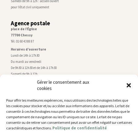
Samedi de 9h à 12h : accueil ouvert
pour l’état civil uniquement
Agence postale
place de l’Église
77700 Chessy
Tél. 01 60 43 88 87
Horaires d’ouverture
Lundi de 14h à 17h30
Du mardi au vendredi
De 9h30 à 12h30 et de 14h à 17h30
Samedi de 9h à 12h
Gérer le consentement aux
cookies
Service technique
Centre technique municipal
Pour offrir les meilleures expériences, nous utilisons des technologies telles que
rue de Montry
–
77700 Chessy
les cookies pour stocker et/ou accéder aux informations des appareils. Le fait de
Tél. 01 60 43 52 63
consentir à ces technologies nous permettra de traiter des données telles que le
Horaires d’ouverture
comportement de navigation ou les ID uniques sur ce site. Le fait de ne pas
Lundi, mardi et jeudi
consentir ou de retirer son consentement peut avoir un effet négatif sur certaines
Politique de confidentialité
caractéristiques et fonctions.
De 9h à 11h45 et de 14h30 à 17h30
Mercredi de 14h30 à 17h30