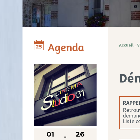
Agenda
Accueil
»
V
Dé
RAPPEL
Retrouv
demande
Liste 
01
26