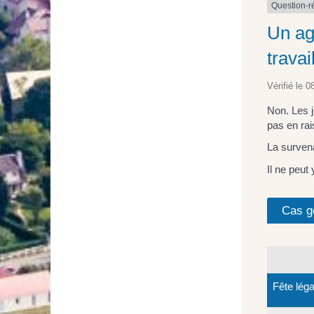
Question-
Un age
travai
Vérifié le 0
Non. Les j
pas en rai
La survena
Il ne peut
Cas g
Fête léga