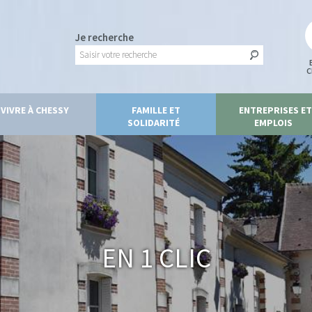
Je recherche
C
VIVRE À CHESSY
FAMILLE ET
ENTREPRISES ET
SOLIDARITÉ
EMPLOIS
En 1 clic