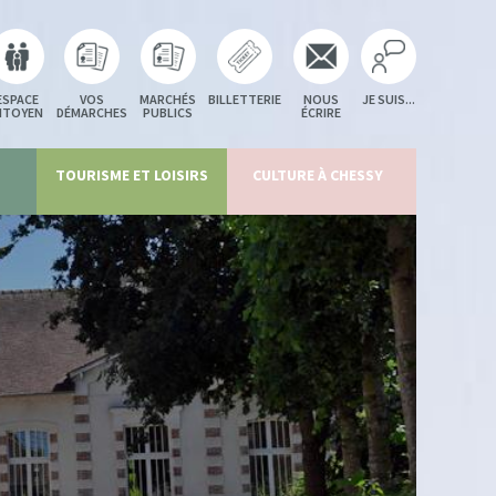
ESPACE
VOS
MARCHÉS
BILLETTERIE
NOUS
JE SUIS...
ITOYEN
DÉMARCHES
PUBLICS
ÉCRIRE
TOURISME ET LOISIRS
CULTURE À CHESSY