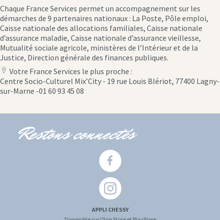
Chaque France Services permet un accompagnement sur les
démarches de 9 partenaires nationaux : La Poste, Pôle emploi,
Caisse nationale des allocations familiales, Caisse nationale
d’assurance maladie, Caisse nationale d’assurance vieillesse,
Mutualité sociale agricole, ministères de l’Intérieur et de la
Justice, Direction générale des finances publiques.
Votre France Services le plus proche :
location
Centre Socio-Culturel Mix’City - 19 rue Louis Blériot, 77400 Lagny-
icon
sur-Marne -01 60 93 45 08
Restons connectés
APPLI CHESSY
Disponible sur l'App Store et PlayStore