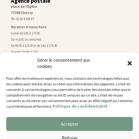
Agence postale
place de l’Église
77700 Chessy
Tél. 01 60 43 88 87
Horaires d’ouverture
Lundi de 14h à 17h30
Du mardi au vendredi
De 9h30 à 12h30 et de 14h à 17h30
Samedi de 9h à 12h
Gérer le consentement aux
cookies
Service technique
Centre technique municipal
Pour offrir les meilleures expériences, nous utilisons des technologies telles que
rue de Montry
–
77700 Chessy
les cookies pour stocker et/ou accéder aux informations des appareils. Le fait de
Tél. 01 60 43 52 63
consentir à ces technologies nous permettra de traiter des données telles que le
Horaires d’ouverture
comportement de navigation ou les ID uniques sur ce site. Le fait de ne pas
Lundi, mardi et jeudi
consentir ou de retirer son consentement peut avoir un effet négatif sur certaines
Politique de confidentialité
caractéristiques et fonctions.
De 9h à 11h45 et de 14h30 à 17h30
Mercredi de 14h30 à 17h30
Vendredi de 14h30 à 17h
Accepter
Nous utilisons des cookies pour vous offrir la meilleure
expérience sur notre site.
Plan du site
Refuser