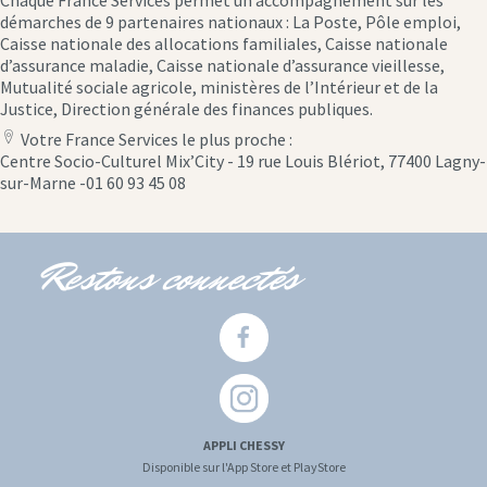
Chaque France Services permet un accompagnement sur les
démarches de 9 partenaires nationaux : La Poste, Pôle emploi,
Caisse nationale des allocations familiales, Caisse nationale
d’assurance maladie, Caisse nationale d’assurance vieillesse,
Mutualité sociale agricole, ministères de l’Intérieur et de la
Justice, Direction générale des finances publiques.
Votre France Services le plus proche :
location
Centre Socio-Culturel Mix’City - 19 rue Louis Blériot, 77400 Lagny-
icon
sur-Marne -01 60 93 45 08
Restons connectés
APPLI CHESSY
Disponible sur l'App Store et PlayStore