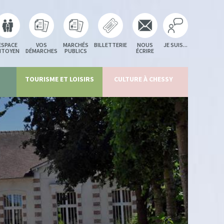
ESPACE
VOS
MARCHÉS
BILLETTERIE
NOUS
JE SUIS...
ITOYEN
DÉMARCHES
PUBLICS
ÉCRIRE
TOURISME ET LOISIRS
CULTURE À CHESSY