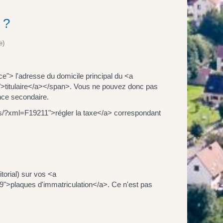
 ?
e)
ce"> l'adresse du domicile principal du <a
">titulaire</a></span>. Vous ne pouvez donc pas
nce secondaire.
es/?xml=F19211">régler la taxe</a> correspondant
torial) sur vos <a
">plaques d'immatriculation</a>. Ce n'est pas