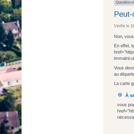
Question-
Peut-o
Vérifié le 1
Non, vous 
En effet, 
href="htt
immatricu
Vous deve
au départe
La carte g
À sa
vous pou
href="ht
nécessai