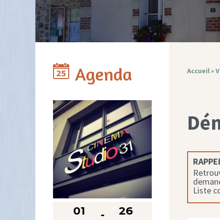
Agenda
Accueil
»
V
Dé
RAPPEL
Retrouv
demande
Liste 
01
26