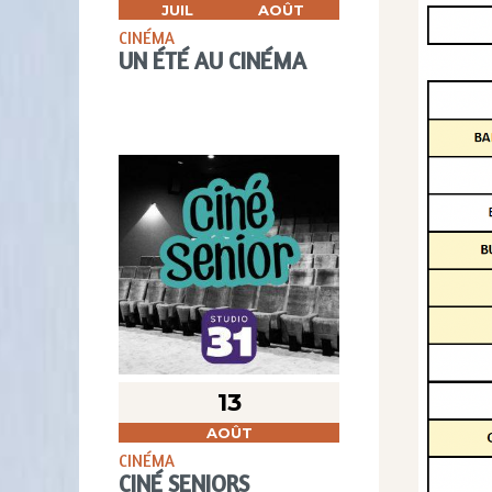
JUIL
AOÛT
CINÉMA
UN ÉTÉ AU CINÉMA
13
AOÛT
CINÉMA
CINÉ SENIORS