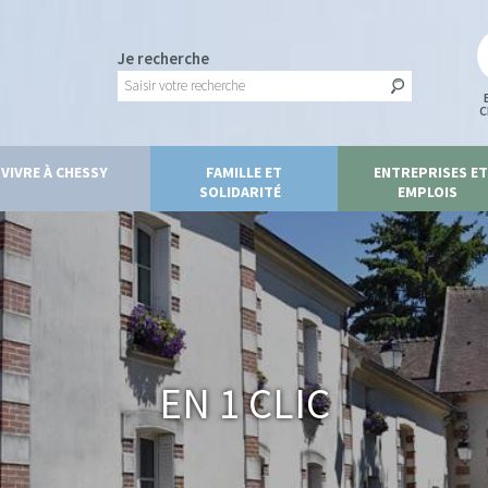
Je recherche
C
VIVRE À CHESSY
FAMILLE ET
ENTREPRISES ET
SOLIDARITÉ
EMPLOIS
En 1 clic