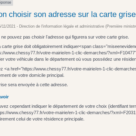
réponse
n choisir son adresse sur la carte grise
6/11/2021 - Direction de l'information légale et administrative (Première ministr
ne pouvez pas choisir l'adresse qui figurera sur votre carte grise.
la carte grise doit obligatoirement indiquer<span class="miseeneviden
ps://www.chessy77.fr/votre-mairie/en-1-clic-demarches/?xml=F10477
ler votre véhicule dans le département où vous possédez une réside
z <a href="https://www.chessy77.fr/votre-mairie/en-1-clic-demarch
ment de votre domicile principal.
rise sera envoyée à cette adresse.
voir
vez cependant indiquer le département de votre choix (identifiant terri
tps://www.chessy77.fr/votre-mairie/en-1-clic-demarches/?xml=F20319
rement celui de votre résidence principale.