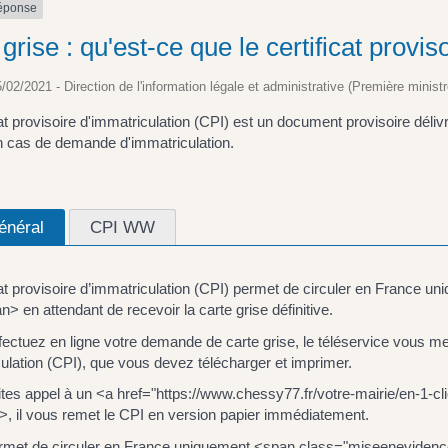
réponse
grise : qu'est-ce que le certificat provi
5/02/2021 - Direction de l'information légale et administrative (Première ministr
cat provisoire d'immatriculation (CPI) est un document provisoire déliv
 cas de demande d'immatriculation.
énéral
CPI WW
icat provisoire d’immatriculation (CPI) permet de circuler en Franc
> en attendant de recevoir la carte grise définitive.
fectuez en ligne votre demande de carte grise, le téléservice vous met 
ulation (CPI), que vous devez télécharger et imprimer.
aites appel à un <a href="https://www.chessy77.fr/votre-mairie/en-1
a>, il vous remet le CPI en version papier immédiatement.
rmet de circuler en France uniquement <span class="miseenevidenc