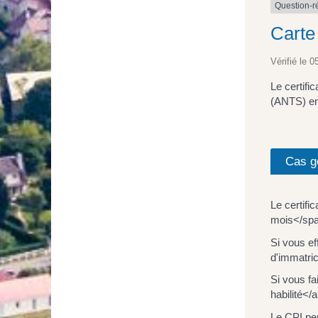
Question-
Carte 
Vérifié le 0
Le certifi
(ANTS) en
Cas g
Le certif
mois</span
Si vous ef
d'immatric
Si vous f
habilité</
Le CPI pe