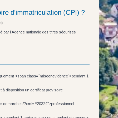
soire d'immatriculation (CPI) ?
e)
ré par l'Agence nationale des titres sécurisés
e uniquement <span class="miseenevidence">pendant 1
à disposition un certificat provisoire
-clic-demarches/?xml=F20324">professionnel
e">pendant 1 mois</span> en attendant de recevoir