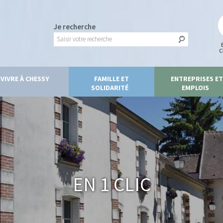
Je recherche
C
VIVRE À CHESSY
FAMILLE ET
ENTREPRISES ET
SOLIDARITÉ
EMPLOIS
En 1 clic