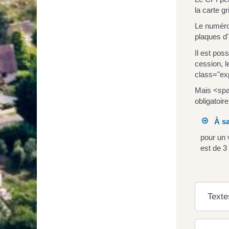
la carte gr
Le numéro 
plaques d'
Il est pos
cession, l
class="ex
Mais <span
obligatoir
À sa
pour un 
est de 3
Texte