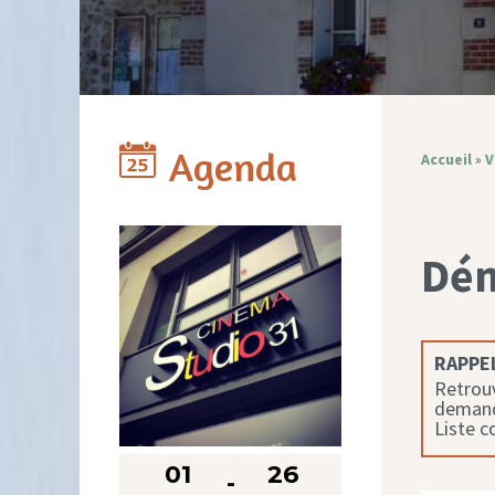
Agenda
Accueil
»
V
Dé
RAPPEL
Retrouv
demande
Liste 
01
26