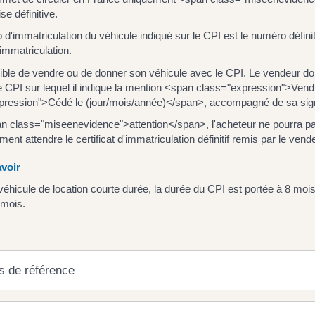
ise définitive.
d'immatriculation du véhicule indiqué sur le CPI est le numéro définit
immatriculation.
sible de vendre ou de donner son véhicule avec le CPI. Le vendeur doit 
e CPI sur lequel il indique la mention <span class="expression">Ven
pression">Cédé le (jour/mois/année)</span>, accompagné de sa sig
 class="miseenevidence">attention</span>, l'acheteur ne pourra pas 
ement attendre le certificat d'immatriculation définitif remis par le v
voir
véhicule de location courte durée, la durée du CPI est portée à 8 moi
 mois.
s de référence