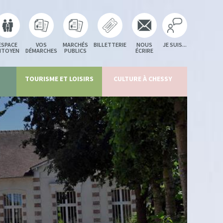
ESPACE
VOS
MARCHÉS
BILLETTERIE
NOUS
JE SUIS...
ITOYEN
DÉMARCHES
PUBLICS
ÉCRIRE
TOURISME ET LOISIRS
CULTURE À CHESSY