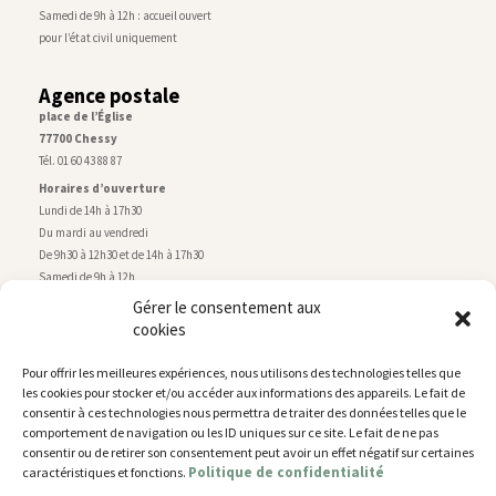
Samedi de 9h à 12h : accueil ouvert
pour l’état civil uniquement
Agence postale
place de l’Église
77700 Chessy
Tél. 01 60 43 88 87
Horaires d’ouverture
Lundi de 14h à 17h30
Du mardi au vendredi
De 9h30 à 12h30 et de 14h à 17h30
Samedi de 9h à 12h
Gérer le consentement aux
cookies
Service technique
Centre technique municipal
Pour offrir les meilleures expériences, nous utilisons des technologies telles que
rue de Montry
–
77700 Chessy
les cookies pour stocker et/ou accéder aux informations des appareils. Le fait de
Tél. 01 60 43 52 63
consentir à ces technologies nous permettra de traiter des données telles que le
Horaires d’ouverture
comportement de navigation ou les ID uniques sur ce site. Le fait de ne pas
Lundi, mardi et jeudi
consentir ou de retirer son consentement peut avoir un effet négatif sur certaines
Politique de confidentialité
caractéristiques et fonctions.
De 9h à 11h45 et de 14h30 à 17h30
Mercredi de 14h30 à 17h30