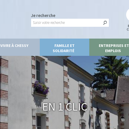
Je recherche
C
VIVRE À CHESSY
FAMILLE ET
ENTREPRISES ET
SOLIDARITÉ
EMPLOIS
En 1 clic