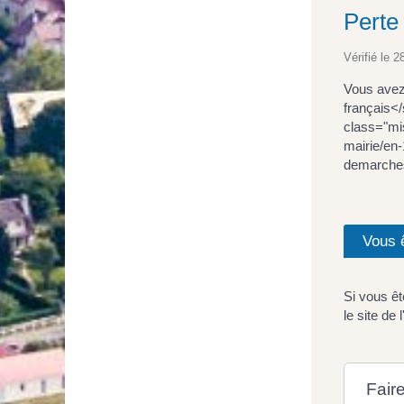
Perte
Vérifié le 2
Vous avez
français<
class="mi
mairie/en
demarches
Vous 
Si vous êt
le site d
Fair