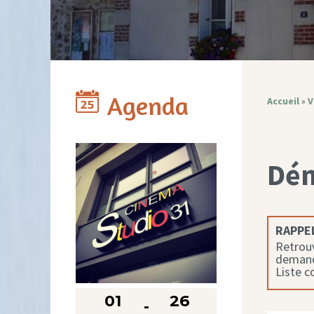
Agenda
Accueil
»
V
Dé
RAPPEL
Retrouv
demande
Liste 
01
26