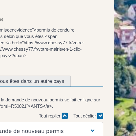
e)
miseenevidence">permis de conduire
s selon que vous êtes <span
 <a href="https://www.chessy77.fr/votre-
www.chessy77.fr/votre-mairie/en-1-clic-
 pays</span>.
ous êtes dans un autre pays
 la demande de nouveau permis se fait en ligne sur
hes/?xml=R50821">ANTS</a>.
Tout replier
Tout déplier
mande de nouveau permis