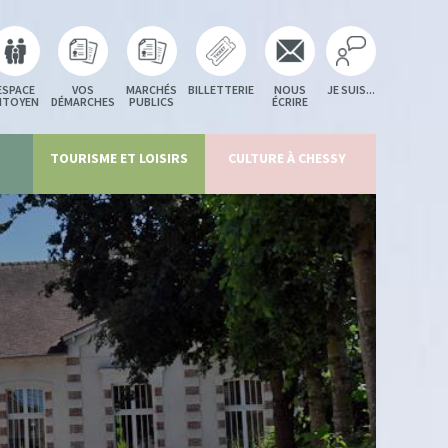
ESPACE
VOS
MARCHÉS
BILLETTERIE
NOUS
JE SUIS...
ITOYEN
DÉMARCHES
PUBLICS
ÉCRIRE
TOURISME ET LOISIRS
CULTURE À CHESSY