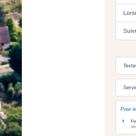
Lors
Suiv
Texte
Servi
Pour e
Pe
Min