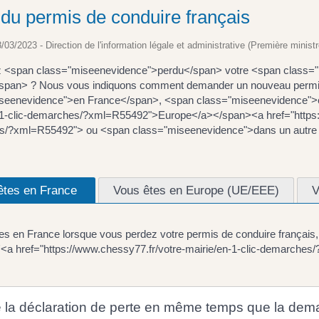
 du permis de conduire français
8/03/2023 - Direction de l'information légale et administrative (Première ministr
 <span class="miseenevidence">perdu</span> votre <span class="
/span> ? Nous vous indiquons comment demander un nouveau permi
seenevidence">en France</span>, <span class="miseenevidence">en
-1-clic-demarches/?xml=R55492">Europe</a></span><a href="https://
/?xml=R55492"> ou <span class="miseenevidence">dans un autre
êtes en France
Vous êtes en Europe (UE/EEE)
V
es en France lorsque vous perdez votre permis de conduire français,
e l'<a href="https://www.chessy77.fr/votre-mairie/en-1-clic-demarc
e la déclaration de perte en même temps que la de