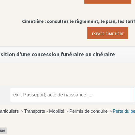
Cimetière : consultez le règlement, le plan, les tari
ESPACE CIMETIÈRE
sition d'une concession funéraire ou cinéraire
articuliers
Transports - Mobilité
Permis de conduire
Perte du pe
>
>
>
ique