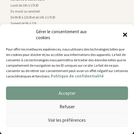
Lundi de 14h à 17h30
Du mardi au vendredi
De 9h30 à 12h30 et de 14h à 17h30
Samedi de 9h à 12h
Gérer le consentement aux
cookies
Service technique
Centre technique municipal
Pour offrir les meilleures expériences, nous utilisons des technologies telles que
rue de Montry
–
77700 Chessy
les cookies pour stocker et/ou accéder aux informations des appareils. Le fait de
Tél. 01 60 43 52 63
consentir à ces technologies nous permettra de traiter des données telles que le
Horaires d’ouverture
comportement de navigation ou les ID uniques sur ce site. Le fait de ne pas
Lundi, mardi et jeudi
consentir ou de retirer son consentement peut avoir un effet négatif sur certaines
Politique de confidentialité
caractéristiques et fonctions.
De 9h à 11h45 et de 14h30 à 17h30
Mercredi de 14h30 à 17h30
Vendredi de 14h30 à 17h
Accepter
Nous utilisons des cookies pour vous offrir la meilleure
expérience sur notre site.
Plan du site
Refuser
You can find out more about which cookies we are using or
Mentions légales
switch them off in
settings
.
Accessibilité
Voir les préférences
Gestion des cookies
Accepter