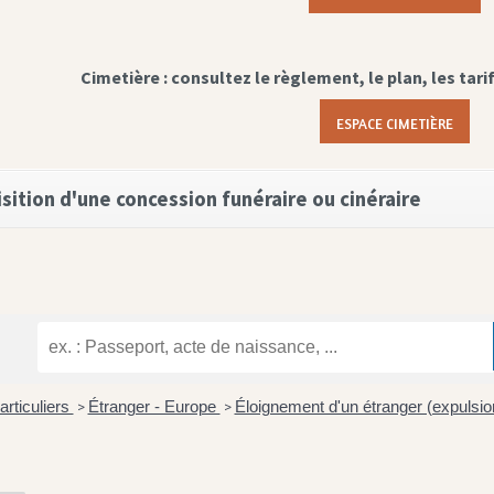
Cimetière : consultez le règlement, le plan, les tari
ESPACE CIMETIÈRE
sition d'une concession funéraire ou cinéraire
articuliers
Étranger - Europe
Éloignement d'un étranger (expulsi
>
>