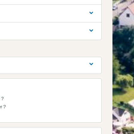
 ?
er ?