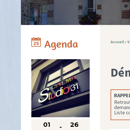
Agenda
Accueil
»
V
Dé
RAPPEL
Retrouv
demande
Liste 
01
26