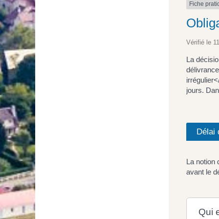
Fiche prat
Oblig
Vérifié le 1
La décisio
délivranc
irrégulier
jours. Dan
Délai 
La notion 
avant le d
Qui 