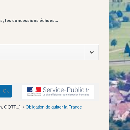
fs, les concessions échues...
on, OQTF...)
Obligation de quitter la France
>