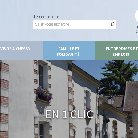
Je recherche
C
VIVRE À CHESSY
FAMILLE ET
ENTREPRISES ET
SOLIDARITÉ
EMPLOIS
En 1 clic