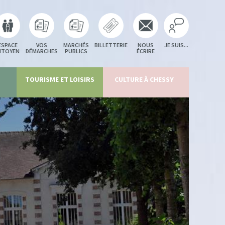
ESPACE
VOS
MARCHÉS
BILLETTERIE
NOUS
JE SUIS...
ITOYEN
DÉMARCHES
PUBLICS
ÉCRIRE
TOURISME ET LOISIRS
CULTURE À CHESSY